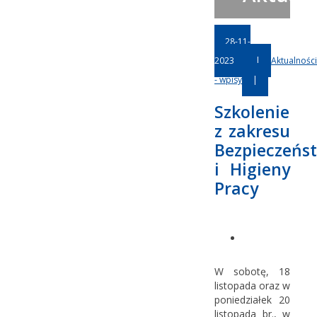
28-11-
2023
|
Aktualności
- wpisy
|
Szkolenie
z zakresu
Bezpieczeńs
i Higieny
Pracy
W sobotę, 18
listopada oraz w
poniedziałek 20
listopada br., w