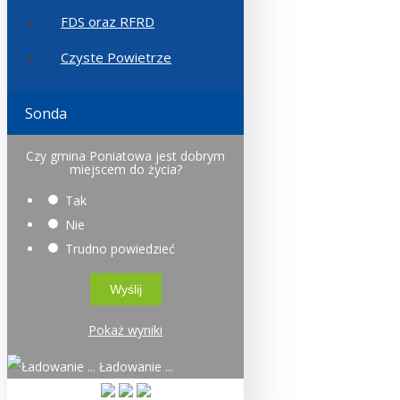
FDS oraz RFRD
Czyste Powietrze
Sonda
Czy gmina Poniatowa jest dobrym
miejscem do życia?
Tak
Nie
Trudno powiedzieć
Pokaż wyniki
Ładowanie ...