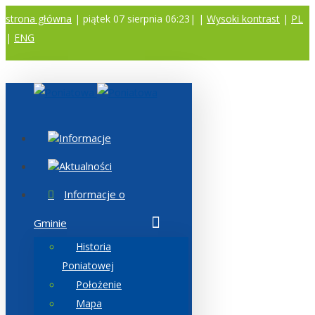
strona główna
| piątek 07 sierpnia 06:23|
|
Wysoki kontrast
|
PL
|
ENG
A
A
A
Informacje
Aktualności
Informacje o
Gminie
Historia
Poniatowej
Położenie
Mapa