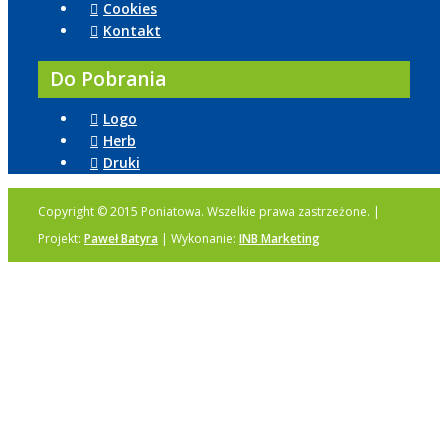
Cookies
Kontakt
Do Pobrania
Logo
Herb
Druki
Copyright © 2015 Poniatowa. Wszelkie prawa zastrzeżone. |
Projekt:
Paweł Batyra
| Wykonanie:
INB Marketing