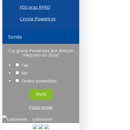
FDS oraz RFRD
Czyste Powietrze
Sonda
Czy gmina Poniatowa jest dobrym
miejscem do życia?
Tak
Nie
Trudno powiedzieć
Pokaż wyniki
Ładowanie ...