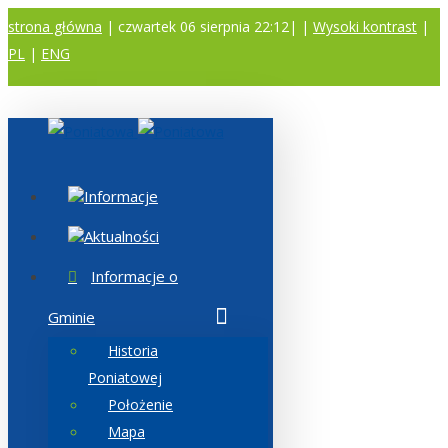
strona główna
| czwartek 06 sierpnia 22:12|
|
Wysoki kontrast
|
PL
|
ENG
A
A
A
Informacje
Aktualności
Informacje o
Gminie
Historia
Poniatowej
Położenie
Mapa