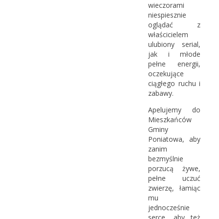
wieczorami
niespiesznie
oglądać z
właścicielem
ulubiony serial,
jak i młode
pełne energii,
oczekujące
ciągłego ruchu i
zabawy.
Apelujemy do
Mieszkańców
Gminy
Poniatowa, aby
zanim
bezmyślnie
porzucą żywe,
pełne uczuć
zwierzę, łamiąc
mu
jednocześnie
serce, aby też