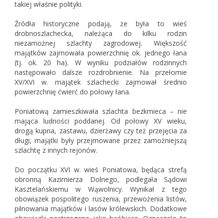
takiej właśnie polityki.
Źródła historyczne podają, że była to wieś
drobnoszlachecka, należąca do kilku rodzin
niezamożnej szlachty zagrodowej. Większość
majątków zajmowała powierzchnię ok. jednego łana
(tj. ok. 20 ha). W wyniku podziałów rodzinnych
następowało dalsze rozdrobnienie. Na przełomie
XV/XVI w. majątek szlachecki zajmował średnio
powierzchnię ćwierć do połowy łana.
Poniatową zamieszkiwała szlachta bezkmieca – nie
mająca ludności poddanej. Od połowy XV wieku,
drogą kupna, zastawu, dzierżawy czy też przejęcia za
długi, majątki były przejmowane przez zamożniejszą
szlachtę z innych rejonów.
Do początku XVI w. wieś Poniatowa, będąca strefą
obronną Kazimierza Dolnego, podlegała Sądowi
Kasztelańskiemu w Wąwolnicy. Wynikał z tego
obowiązek pospolitego ruszenia, przewożenia listów,
pilnowania majątków i lasów królewskich. Dodatkowe