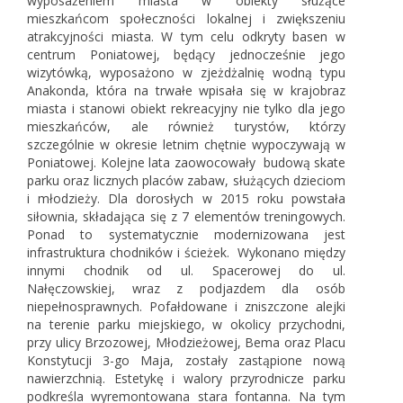
wyposażeniem miasta w obiekty służące
mieszkańcom społeczności lokalnej i zwiększeniu
atrakcyjności miasta. W tym celu odkryty basen w
centrum Poniatowej, będący jednocześnie jego
wizytówką, wyposażono w zjeżdżalnię wodną typu
Anakonda, która na trwałe wpisała się w krajobraz
miasta i stanowi obiekt rekreacyjny nie tylko dla jego
mieszkańców, ale również turystów, którzy
szczególnie w okresie letnim chętnie wypoczywają w
Poniatowej. Kolejne lata zaowocowały budową skate
parku oraz licznych placów zabaw, służących dzieciom
i młodzieży. Dla dorosłych w 2015 roku powstała
siłownia, składająca się z 7 elementów treningowych.
Ponad to systematycznie modernizowana jest
infrastruktura chodników i ścieżek. Wykonano między
innymi chodnik od ul. Spacerowej do ul.
Nałęczowskiej, wraz z podjazdem dla osób
niepełnosprawnych. Pofałdowane i zniszczone alejki
na terenie parku miejskiego, w okolicy przychodni,
przy ulicy Brzozowej, Młodzieżowej, Bema oraz Placu
Konstytucji 3-go Maja, zostały zastąpione nową
nawierzchnią. Estetykę i walory przyrodnicze parku
podkreśla wyremontowana stara fontanna. Na tym