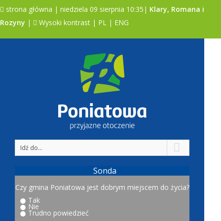
strona główna
| niedziela 09 sierpnia 10:35|
Klary, Romana i
Rozyny
|
Wysoki kontrast
|
PL
|
ENG
A
A
A
Idź do...
Sonda
Czy gmina Poniatowa jest dobrym miejscem do życia?
Tak
Nie
Trudno powiedzieć