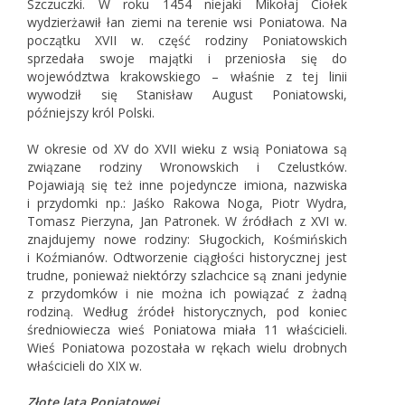
Szczuczki. W roku 1454 niejaki Mikołaj Ciołek
wydzierżawił łan ziemi na terenie wsi Poniatowa. Na
początku XVII w. część rodziny Poniatowskich
sprzedała swoje majątki i przeniosła się do
województwa krakowskiego – właśnie z tej linii
wywodził się Stanisław August Poniatowski,
późniejszy król Polski.
W okresie od XV do XVII wieku z wsią Poniatowa są
związane rodziny Wronowskich i Czelustków.
Pojawiają się też inne pojedyncze imiona, nazwiska
i przydomki np.: Jaśko Rakowa Noga, Piotr Wydra,
Tomasz Pierzyna, Jan Patronek. W źródłach z XVI w.
znajdujemy nowe rodziny: Sługockich, Kośmińskich
i Koźmianów. Odtworzenie ciągłości historycznej jest
trudne, ponieważ niektórzy szlachcice są znani jedynie
z przydomków i nie można ich powiązać z żadną
rodziną. Według źródeł historycznych, pod koniec
średniowiecza wieś Poniatowa miała 11 właścicieli.
Wieś Poniatowa pozostała w rękach wielu drobnych
właścicieli do XIX w.
Złote lata Poniatowej…