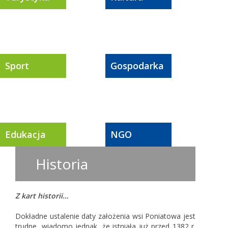
Sport
Gospodarka
Edukacja
NGO
Historia
Z kart historii…
Dokładne ustalenie daty założenia wsi Poniatowa jest
trudne, wiadomo jednak, że istniała już przed 1382 r.