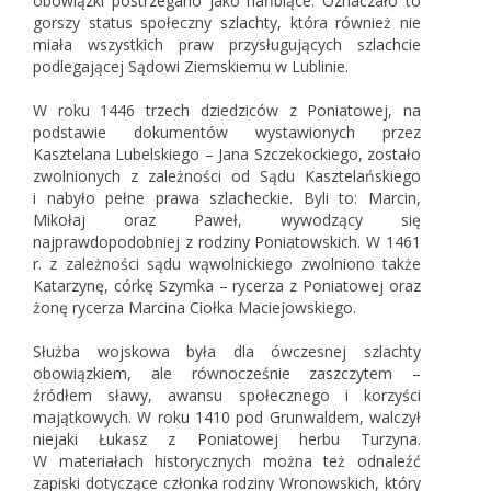
obowiązki postrzegano jako hańbiące. Oznaczało to
gorszy status społeczny szlachty, która również nie
miała wszystkich praw przysługujących szlachcie
podlegającej Sądowi Ziemskiemu w Lublinie.
W roku 1446 trzech dziedziców z Poniatowej, na
podstawie dokumentów wystawionych przez
Kasztelana Lubelskiego – Jana Szczekockiego, zostało
zwolnionych z zależności od Sądu Kasztelańskiego
i nabyło pełne prawa szlacheckie. Byli to: Marcin,
Mikołaj oraz Paweł, wywodzący się
najprawdopodobniej z rodziny Poniatowskich. W 1461
r. z zależności sądu wąwolnickiego zwolniono także
Katarzynę, córkę Szymka – rycerza z Poniatowej oraz
żonę rycerza Marcina Ciołka Maciejowskiego.
Służba wojskowa była dla ówczesnej szlachty
obowiązkiem, ale równocześnie zaszczytem –
źródłem sławy, awansu społecznego i korzyści
majątkowych. W roku 1410 pod Grunwaldem, walczył
niejaki Łukasz z Poniatowej herbu Turzyna.
W materiałach historycznych można też odnaleźć
zapiski dotyczące członka rodziny Wronowskich, który