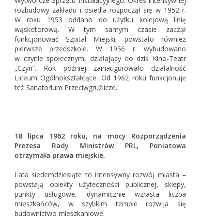
Wytwórcze Sprzętu Instalacyjnego. Okres intensywnej
rozbudowy zakładu i osiedla rozpoczął się w 1952 r.
W roku 1953 oddano do użytku kolejową linię
wąskotorową. W tym samym czasie zaczął
funkcjonować Szpital Miejski, powstało również
pierwsze przedszkole. W 1956 r. wybudowano
w czynie społecznym, działający do dziś Kino-Teatr
„Czyn”. Rok później zainaugurowało działalność
Liceum Ogólnokształcące. Od 1962 roku funkcjonuje
też Sanatorium Przeciwgruźlicze.
18 lipca 1962 roku, na mocy Rozporządzenia
Prezesa Rady Ministrów PRL, Poniatowa
otrzymała prawa miejskie.
Lata siedemdziesiąte to intensywny rozwój miasta –
powstają obiekty użyteczności publicznej, sklepy,
punkty usługowe, dynamicznie wzrasta liczba
mieszkańców, w szybkim tempie rozwija się
budownictwo mieszkaniowe.