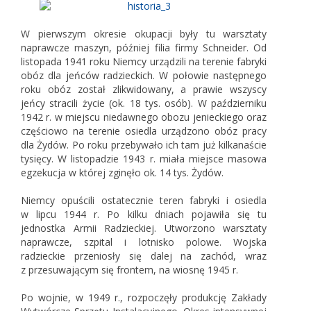
W pierwszym okresie okupacji były tu warsztaty
naprawcze maszyn, później filia firmy Schneider. Od
listopada 1941 roku Niemcy urządzili na terenie fabryki
obóz dla jeńców radzieckich. W połowie następnego
roku obóz został zlikwidowany, a prawie wszyscy
jeńcy stracili życie (ok. 18 tys. osób). W październiku
1942 r. w miejscu niedawnego obozu jenieckiego oraz
częściowo na terenie osiedla urządzono obóz pracy
dla Żydów. Po roku przebywało ich tam już kilkanaście
tysięcy. W listopadzie 1943 r. miała miejsce masowa
egzekucja w której zginęło ok. 14 tys. Żydów.
Niemcy opuścili ostatecznie teren fabryki i osiedla
w lipcu 1944 r. Po kilku dniach pojawiła się tu
jednostka Armii Radzieckiej. Utworzono warsztaty
naprawcze, szpital i lotnisko polowe. Wojska
radzieckie przeniosły się dalej na zachód, wraz
z przesuwającym się frontem, na wiosnę 1945 r.
Po wojnie, w 1949 r., rozpoczęły produkcję Zakłady