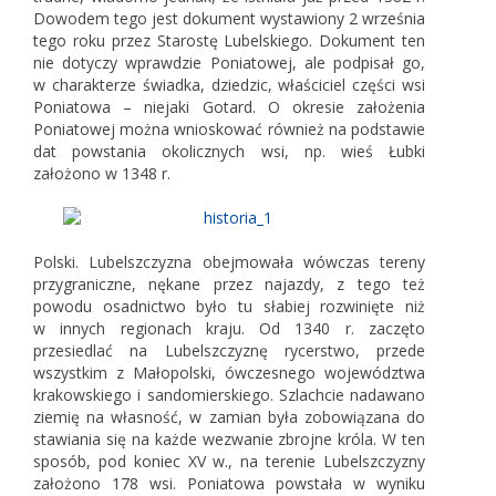
Dowodem tego jest dokument wystawiony 2 września
tego roku przez Starostę Lubelskiego. Dokument ten
nie dotyczy wprawdzie Poniatowej, ale podpisał go,
w charakterze świadka, dziedzic, właściciel części wsi
Poniatowa – niejaki Gotard. O okresie założenia
Poniatowej można wnioskować również na podstawie
dat powstania okolicznych wsi, np. wieś Łubki
założono w 1348 r.
Polski. Lubelszczyzna obejmowała wówczas tereny
przygraniczne, nękane przez najazdy, z tego też
powodu osadnictwo było tu słabiej rozwinięte niż
w innych regionach kraju. Od 1340 r. zaczęto
przesiedlać na Lubelszczyznę rycerstwo, przede
wszystkim z Małopolski, ówczesnego województwa
krakowskiego i sandomierskiego. Szlachcie nadawano
ziemię na własność, w zamian była zobowiązana do
stawiania się na każde wezwanie zbrojne króla. W ten
sposób, pod koniec XV w., na terenie Lubelszczyzny
założono 178 wsi. Poniatowa powstała w wyniku