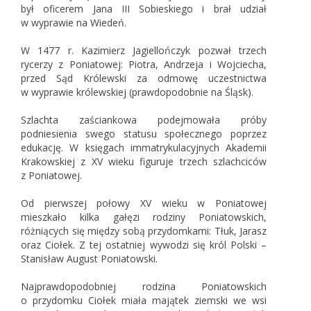
był oficerem Jana III Sobieskiego i brał udział
w wyprawie na Wiedeń.
W 1477 r. Kazimierz Jagiellończyk pozwał trzech
rycerzy z Poniatowej: Piotra, Andrzeja i Wojciecha,
przed Sąd Królewski za odmowę uczestnictwa
w wyprawie królewskiej (prawdopodobnie na Śląsk).
Szlachta zaściankowa podejmowała próby
podniesienia swego statusu społecznego poprzez
edukację. W księgach immatrykulacyjnych Akademii
Krakowskiej z XV wieku figuruje trzech szlachciców
z Poniatowej.
Od pierwszej połowy XV wieku w Poniatowej
mieszkało kilka gałęzi rodziny Poniatowskich,
różniących się między sobą przydomkami: Tłuk, Jarasz
oraz Ciołek. Z tej ostatniej wywodzi się król Polski –
Stanisław August Poniatowski.
Najprawdopodobniej rodzina Poniatowskich
o przydomku Ciołek miała majątek ziemski we wsi