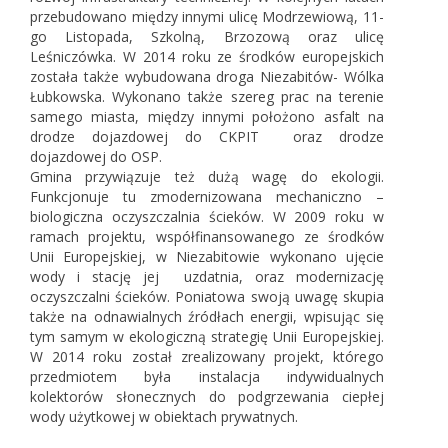
przebudowano między innymi ulicę Modrzewiową, 11-
go Listopada, Szkolną, Brzozową oraz ulicę
Leśniczówka. W 2014 roku ze środków europejskich
została także wybudowana droga Niezabitów- Wólka
Łubkowska. Wykonano także szereg prac na terenie
samego miasta, między innymi położono asfalt na
drodze dojazdowej do CKPIT oraz drodze
dojazdowej do OSP.
Gmina przywiązuje też dużą wagę do ekologii.
Funkcjonuje tu zmodernizowana mechaniczno –
biologiczna oczyszczalnia ścieków. W 2009 roku w
ramach projektu, współfinansowanego ze środków
Unii Europejskiej, w Niezabitowie wykonano ujęcie
wody i stację jej uzdatnia, oraz modernizację
oczyszczalni ścieków. Poniatowa swoją uwagę skupia
także na odnawialnych źródłach energii, wpisując się
tym samym w ekologiczną strategię Unii Europejskiej.
W 2014 roku został zrealizowany projekt, którego
przedmiotem była instalacja indywidualnych
kolektorów słonecznych do podgrzewania ciepłej
wody użytkowej w obiektach prywatnych.