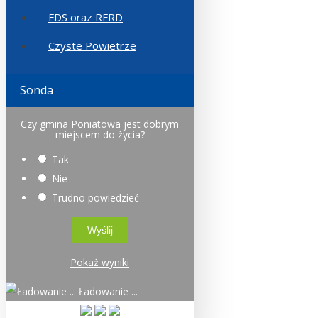
FDS oraz RFRD
Czyste Powietrze
Sonda
Czy gmina Poniatowa jest dobrym
miejscem do życia?
Tak
Nie
Trudno powiedzieć
Pokaż wyniki
Ładowanie ...