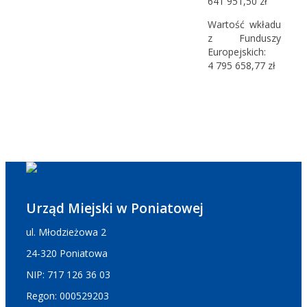
641 951,50 zł
Wartość wkładu
z Funduszy
Europejskich:
4 795 658,77 zł
Urząd Miejski w Poniatowej
ul. Młodzieżowa 2
24-320 Poniatowa
NIP: 717 126 36 03
Regon: 000529203