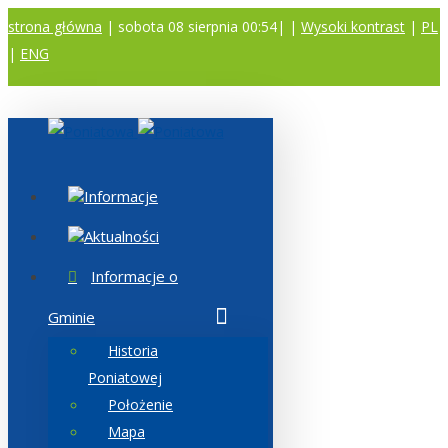
strona główna
| sobota 08 sierpnia 00:54|
|
Wysoki kontrast
|
PL
|
ENG
A
A
A
Informacje
Aktualności
Informacje o
Gminie
Historia
Poniatowej
Położenie
Mapa