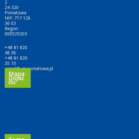
2
24-320
Poniatowa
NIP: 717 126
36 03
Regon:
000529203
+48 81 820
48 36
+48 81 820
35 73
urzad@um.poniatowa.pl
Mapa
Dojaz
Du