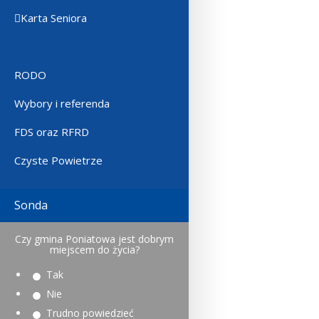
Karta Seniora
RODO
Wybory i referenda
FDS oraz RFRD
Czyste Powietrze
Sonda
Czy gmina Poniatowa jest dobrym
miejscem do życia?
Tak
Nie
Trudno powiedzieć