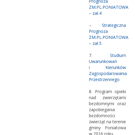
Prognoza
ZM.PL.PONIATOWA
– zał.4
–
Strategiczna
Prognoza
ZM.PL.PONIATOWA
– zał.5
7.
Studium
Uwarunkowań
i Kierunków
Zagospodarowania
Przestrzennego
8. Program opieki
nad zwierzętami
bezdomnymi oraz
zapobiegania
bezdomności
zwierząt na terenie
gminy Poniatowa
w 2016 roku.