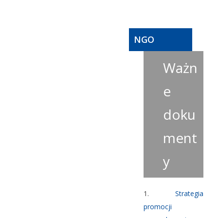
NGO
Ważn
e
doku
ment
y
1.
Strategia
promocji