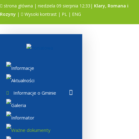
strona główna
| niedziela 09 sierpnia 12:33|
Klary, Romana i
Rozyny
|
Wysoki kontrast
|
PL
|
ENG
A
A
A
Informacje
Aktualności
Informacje o Gminie
Galeria
Informator
Ważne dokumenty