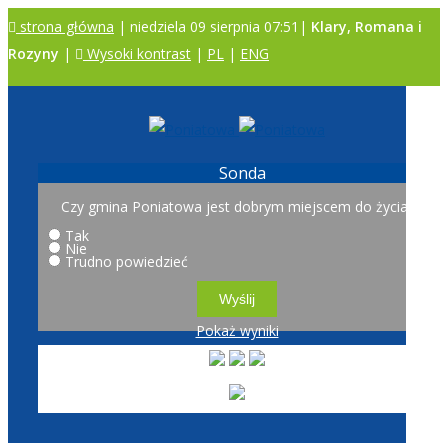
strona główna
| niedziela 09 sierpnia 07:51|
Klary, Romana i
Rozyny
|
Wysoki kontrast
|
PL
|
ENG
A
A
A
Sonda
Czy gmina Poniatowa jest dobrym miejscem do życia?
Tak
Nie
Trudno powiedzieć
Pokaż wyniki