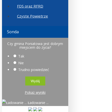
FDS oraz RFRD
Czyste Powietrze
Sonda
Czy gmina Poniatowa jest dobrym
miejscem do życia?
Tak
Nie
Trudno powiedzieć
Pokaż wyniki
Ładowanie ...