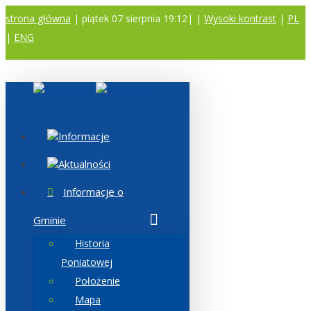
strona główna
| piątek 07 sierpnia 19:12|
|
Wysoki kontrast
|
PL
|
ENG
A
A
A
Informacje
Aktualności
Informacje o
Gminie
Historia
Poniatowej
Położenie
Mapa