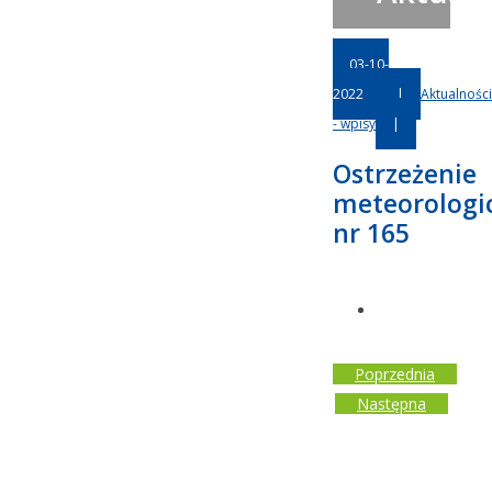
03-10-
2022
|
Aktualności
- wpisy
|
Ostrzeżenie
meteorologi
nr 165
Poprzednia
Następna