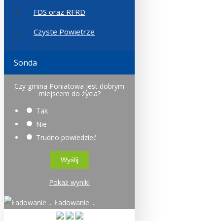
FDS oraz RFRD
Czyste Powietrze
Sonda
Czy gmina Poniatowa jest dobrym
miejscem do życia?
Tak
Nie
Trudno powiedzieć
Pokaż wyniki
Ładowanie ...