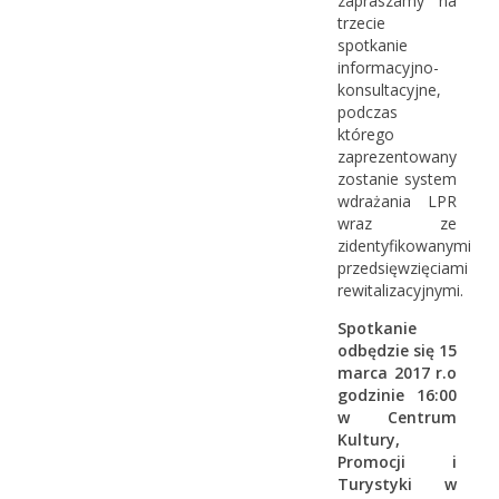
zapraszamy na
trzecie
spotkanie
informacyjno-
konsultacyjne,
podczas
którego
zaprezentowany
zostanie system
wdrażania LPR
wraz ze
zidentyfikowanymi
przedsięwzięciami
rewitalizacyjnymi.
Spotkanie
odbędzie się
15
marca 2017 r.
o
godzinie
16:00
w
Centrum
Kultury,
Promocji i
Turystyki
w