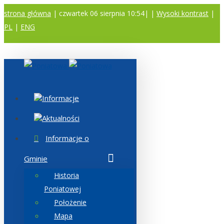
strona główna
| czwartek 06 sierpnia 10:54|
|
Wysoki kontrast
|
PL
|
ENG
A
A
A
Informacje
Aktualności
Informacje o
Gminie
Historia
Poniatowej
Położenie
Mapa