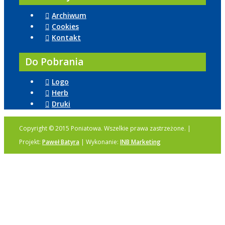
Archiwum
Cookies
Kontakt
Do Pobrania
Logo
Herb
Druki
Copyright © 2015 Poniatowa. Wszelkie prawa zastrzeżone. |
Projekt:
Paweł Batyra
| Wykonanie:
INB Marketing