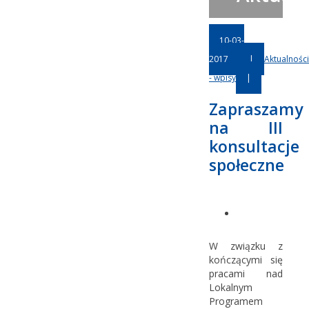
10-03-
2017
|
Aktualności
- wpisy
|
Zapraszamy
na III
konsultacje
społeczne
W związku z
kończącymi się
pracami nad
Lokalnym
Programem