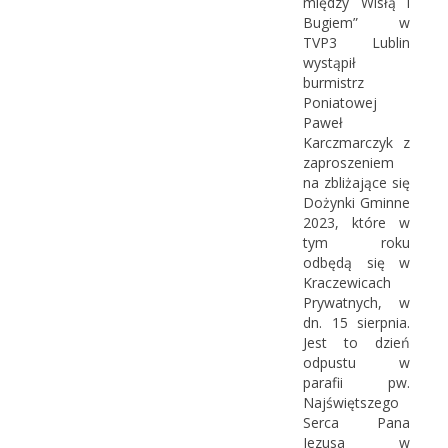
między Wisłą i
Bugiem” w
TVP3 Lublin
wystąpił
burmistrz
Poniatowej
Paweł
Karczmarczyk z
zaproszeniem
na zbliżające się
Dożynki Gminne
2023, które w
tym roku
odbędą się w
Kraczewicach
Prywatnych, w
dn. 15 sierpnia.
Jest to dzień
odpustu w
parafii pw.
Najświętszego
Serca Pana
Jezusa w