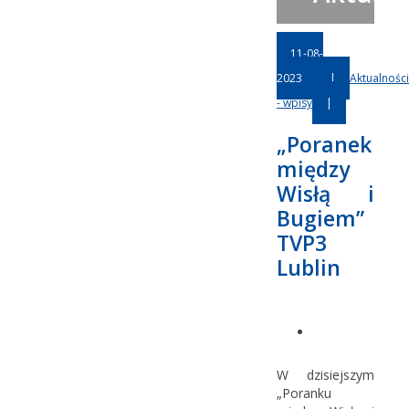
11-08-
2023
|
Aktualności
- wpisy
|
„Poranek
między
Wisłą i
Bugiem”
TVP3
Lublin
W dzisiejszym
„Poranku