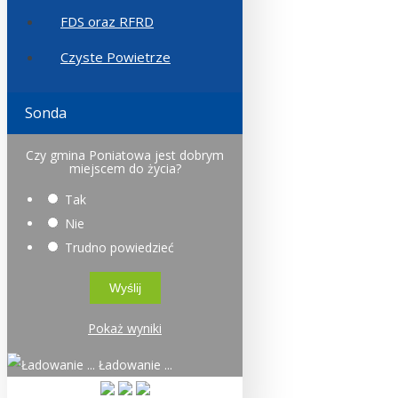
FDS oraz RFRD
Czyste Powietrze
Sonda
Czy gmina Poniatowa jest dobrym
miejscem do życia?
Tak
Nie
Trudno powiedzieć
Pokaż wyniki
Ładowanie ...