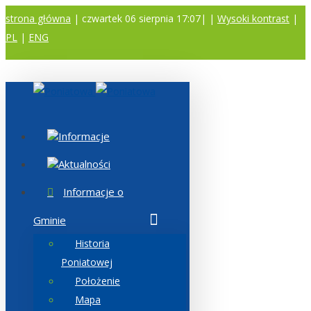
strona główna
| czwartek 06 sierpnia 17:07|
|
Wysoki kontrast
|
PL
|
ENG
A
A
A
Informacje
Aktualności
Informacje o
Gminie
Historia
Poniatowej
Położenie
Mapa