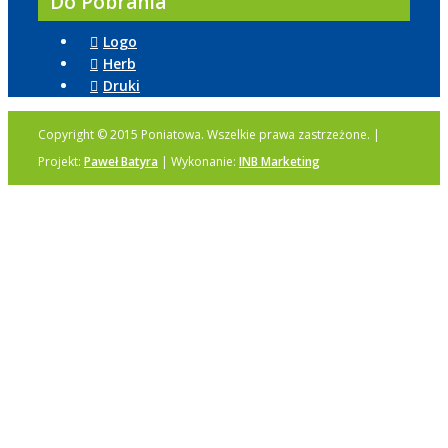
Do Pobrania
Logo
Herb
Druki
Copyright © 2015 Poniatowa. Wszelkie prawa zastrzeżone. |
Projekt:
Paweł Batyra
| Wykonanie:
INB Marketing