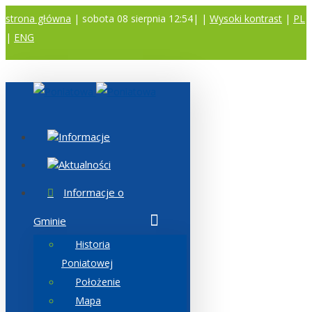
strona główna
| sobota 08 sierpnia 12:54|
|
Wysoki kontrast
|
PL
|
ENG
A
A
A
Informacje
Aktualności
Informacje o
Gminie
Historia
Poniatowej
Położenie
Mapa