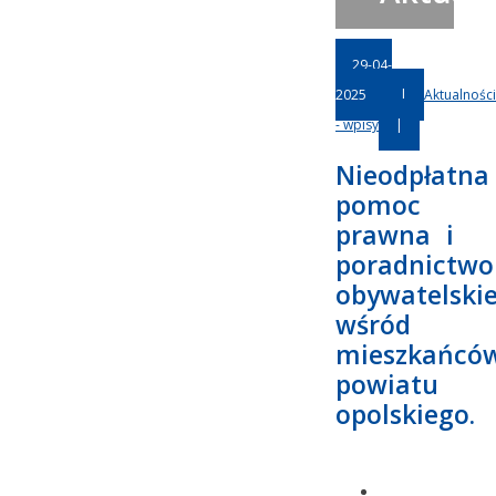
29-04-
2025
|
Aktualności
- wpisy
|
Nieodpłatna
pomoc
prawna i
poradnictwo
obywatelski
wśród
mieszkańcó
powiatu
opolskiego.