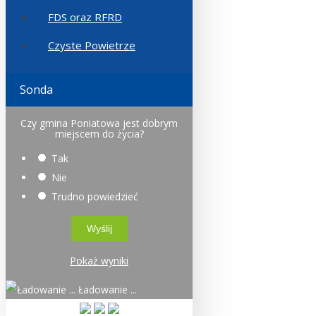
FDS oraz RFRD
Czyste Powietrze
Sonda
Czy gmina Poniatowa jest dobrym
miejscem do życia?
Tak
Nie
Trudno powiedzieć
Pokaż wyniki
Ładowanie ...