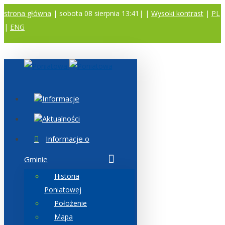
strona główna
| sobota 08 sierpnia 13:41|
|
Wysoki kontrast
|
PL
|
ENG
A
A
A
Informacje
Aktualności
Informacje o
Gminie
Historia
Poniatowej
Położenie
Mapa