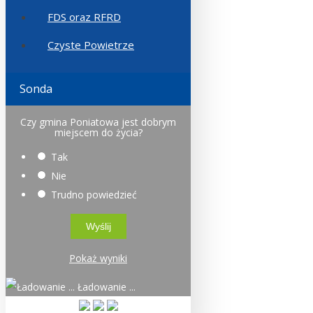
FDS oraz RFRD
Czyste Powietrze
Sonda
Czy gmina Poniatowa jest dobrym
miejscem do życia?
Tak
Nie
Trudno powiedzieć
Pokaż wyniki
Ładowanie ...