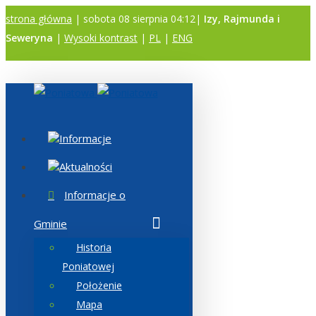
strona główna
| sobota 08 sierpnia 04:12|
Izy, Rajmunda i
Seweryna
|
Wysoki kontrast
|
PL
|
ENG
A
A
A
Informacje
Aktualności
Informacje o
Gminie
Historia
Poniatowej
Położenie
Mapa