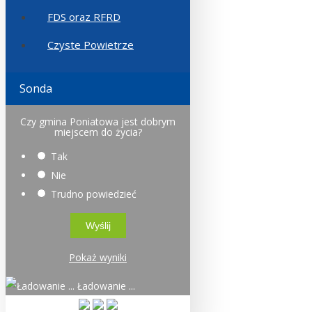
FDS oraz RFRD
Czyste Powietrze
Sonda
Czy gmina Poniatowa jest dobrym
miejscem do życia?
Tak
Nie
Trudno powiedzieć
Pokaż wyniki
Ładowanie ...