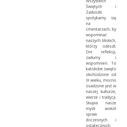
Wszystkich
Świętych i
Zaduszki
spotykamy się
na
cmentarzach, by
wspominać
naszych bliskich,
którzy odeszli.
Dni refleksji,
zadumy i
wspomnień. To
katolickie święto
obchodzone od
IX wieku, mocno
osadzone jest w
naszej kulturze,
wierze i tradycji.
Skupia nasze
myśli wokół
spraw
doczesnych i
ostatecznych.