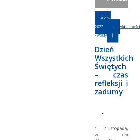
01-11-
2022
|
Aktualności
- wpisy
|
Dzień
Wszystkich
Świętych
– czas
refleksji i
zadumy
1 i 2 listopada,
w dni