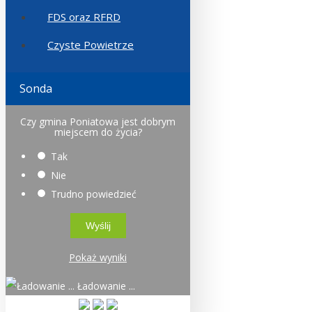
FDS oraz RFRD
Czyste Powietrze
Sonda
Czy gmina Poniatowa jest dobrym
miejscem do życia?
Tak
Nie
Trudno powiedzieć
Pokaż wyniki
Ładowanie ...