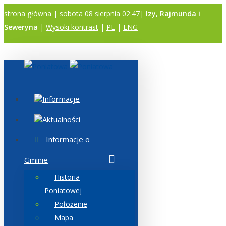
strona główna
| sobota 08 sierpnia 02:47|
Izy, Rajmunda i
Seweryna
|
Wysoki kontrast
|
PL
|
ENG
A
A
A
Informacje
Aktualności
Informacje o
Gminie
Historia
Poniatowej
Położenie
Mapa