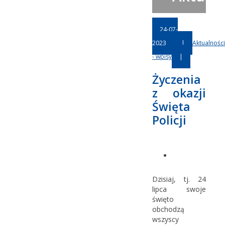
24-07-
2023
|
Aktualności
- wpisy
|
Życzenia
z okazji
Święta
Policji
Dzisiaj, tj. 24
lipca swoje
święto
obchodzą
wszyscy