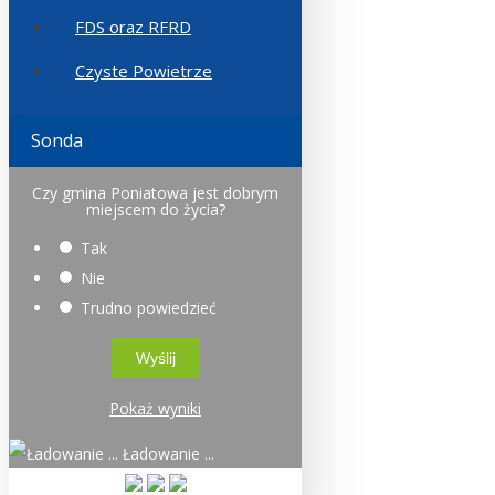
FDS oraz RFRD
Czyste Powietrze
Sonda
Czy gmina Poniatowa jest dobrym
miejscem do życia?
Tak
Nie
Trudno powiedzieć
Pokaż wyniki
Ładowanie ...