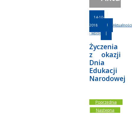
14-10-
2018
|
Aktualności
- wpisy
|
Życzenia
z okazji
Dnia
Edukacji
Narodowej
Poprzednia
Następna