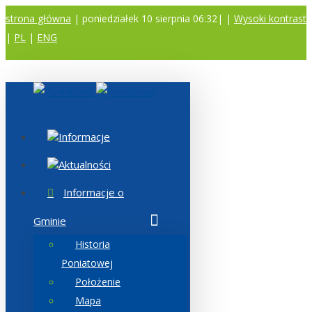
strona główna
| poniedziałek 10 sierpnia 06:32|
|
Wysoki kontrast
|
PL
|
ENG
A
A
A
Informacje
Aktualności
Informacje o
Gminie
Historia
Poniatowej
Położenie
Mapa