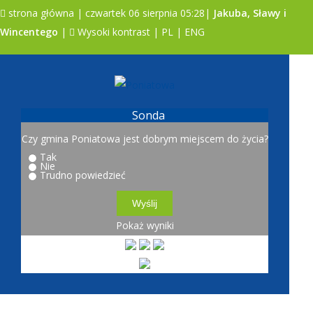
strona główna
| czwartek 06 sierpnia 05:28|
Jakuba, Sławy i
Wincentego
|
Wysoki kontrast
|
PL
|
ENG
A
A
A
Sonda
Czy gmina Poniatowa jest dobrym miejscem do życia?
Tak
Nie
Trudno powiedzieć
Pokaż wyniki