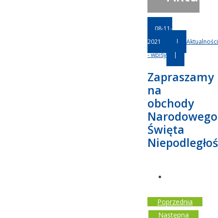
08-11-
2021
|
Aktualności
- wpisy
|
Zapraszamy
na
obchody
Narodowego
Święta
Niepodległoś
Poprzednia
Następna