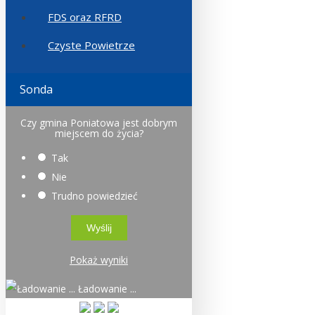
FDS oraz RFRD
Czyste Powietrze
Sonda
Czy gmina Poniatowa jest dobrym
miejscem do życia?
Tak
Nie
Trudno powiedzieć
Pokaż wyniki
Ładowanie ...