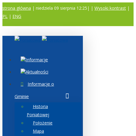
strona główna
| niedziela 09 sierpnia 12:25|
|
Wysoki kontrast
|
PL
|
ENG
A
A
A
Informacje
Aktualności
Informacje o
Gminie
Historia
Poniatowej
Położenie
Mapa