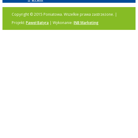
Copyright © 2015 Poniatowa. Wszelkie prawa zastrzeżone. |
Projekt:
Paweł Batyra
| Wykonanie:
INB Marketing