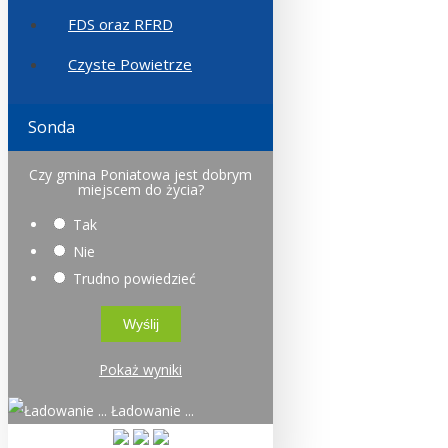
FDS oraz RFRD
Czyste Powietrze
Sonda
Czy gmina Poniatowa jest dobrym
miejscem do życia?
Tak
Nie
Trudno powiedzieć
Pokaż wyniki
Ładowanie ...