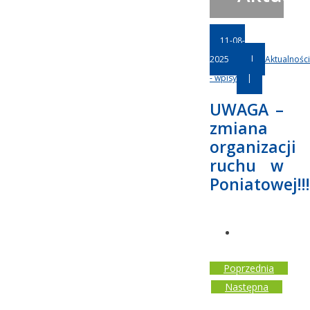
11-08-
2025
|
Aktualności
- wpisy
|
UWAGA –
zmiana
organizacji
ruchu w
Poniatowej!!!
Poprzednia
Następna