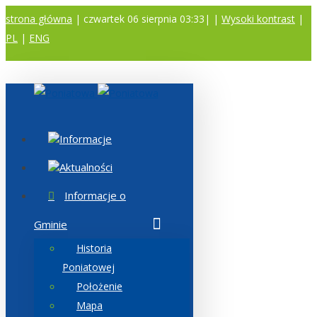
strona główna
| czwartek 06 sierpnia 03:33|
|
Wysoki kontrast
|
PL
|
ENG
A
A
A
Informacje
Aktualności
Informacje o
Gminie
Historia
Poniatowej
Położenie
Mapa