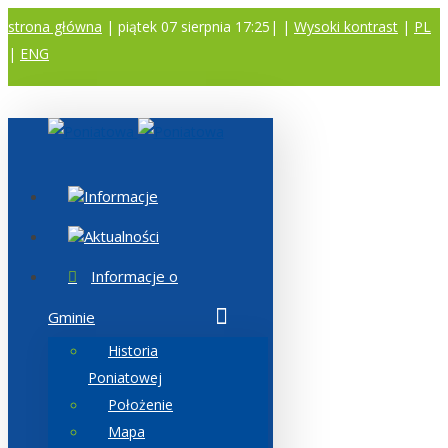
strona główna
| piątek 07 sierpnia 17:25|
|
Wysoki kontrast
|
PL
|
ENG
A
A
A
Informacje
Aktualności
Informacje o
Gminie
Historia
Poniatowej
Położenie
Mapa