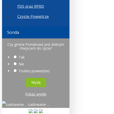
FDS oraz RFRD
Czyste Powietrze
Sonda
Czy gmina Poniatowa jest dobrym
miejscem do życia?
Tak
Nie
Trudno powiedzieć
Pokaż wyniki
Ładowanie ...