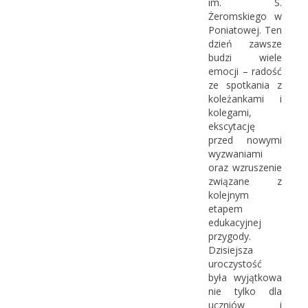
im. S.
Żeromskiego w
Poniatowej. Ten
dzień zawsze
budzi wiele
emocji – radość
ze spotkania z
koleżankami i
kolegami,
ekscytację
przed nowymi
wyzwaniami
oraz wzruszenie
związane z
kolejnym
etapem
edukacyjnej
przygody.
Dzisiejsza
uroczystość
była wyjątkowa
nie tylko dla
uczniów i