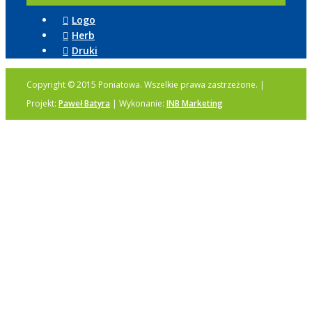
Logo
Herb
Druki
Copyright © 2015 Poniatowa. Wszelkie prawa zastrzeżone. |
Projekt:
Paweł Batyra
| Wykonanie:
INB Marketing