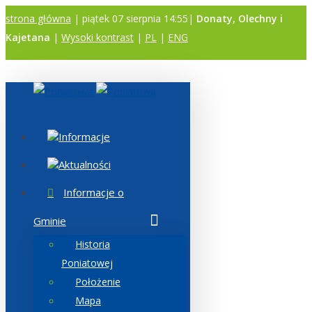
strona główna
| piątek 07 sierpnia 14:55|
Donaty, Olechny i
Kajetana
|
Wysoki kontrast
|
PL
|
ENG
A
A
A
Informacje
Aktualności
Informacje o
Gminie
Historia
Poniatowej
Położenie
Mapa