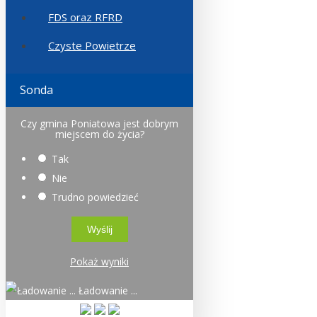
FDS oraz RFRD
Czyste Powietrze
Sonda
Czy gmina Poniatowa jest dobrym
miejscem do życia?
Tak
Nie
Trudno powiedzieć
Pokaż wyniki
Ładowanie ...