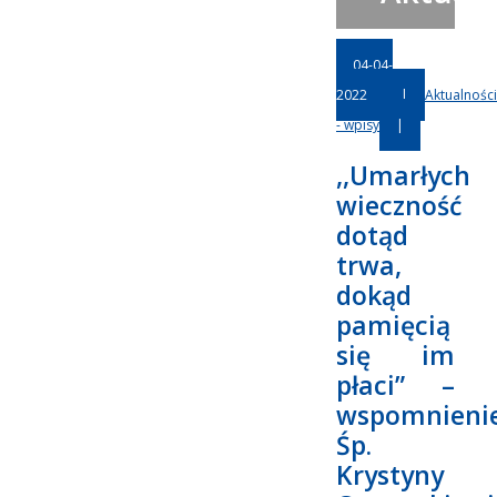
04-04-
2022
|
Aktualności
- wpisy
|
,,Umarłych
wieczność
dotąd
trwa,
dokąd
pamięcią
się im
płaci” –
wspomnieni
Śp.
Krystyny