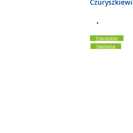
Czuryszkiewi
Poprzednia
Następna