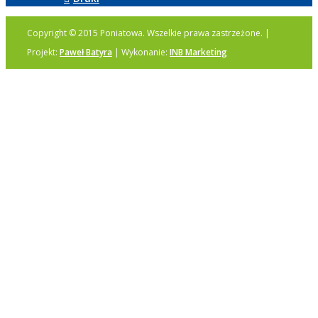
Copyright © 2015 Poniatowa. Wszelkie prawa zastrzeżone. |
Projekt:
Paweł Batyra
| Wykonanie:
INB Marketing