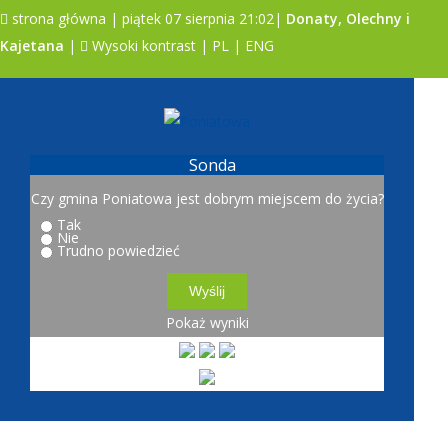
strona główna
| piątek 07 sierpnia 21:02|
Donaty, Olechny i
Kajetana
|
Wysoki kontrast
|
PL
|
ENG
A
A
A
Sonda
Czy gmina Poniatowa jest dobrym miejscem do życia?
Tak
Nie
Trudno powiedzieć
Pokaż wyniki