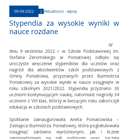
09-09-2022
|
Aktualności - wpisy
Stypendia za wysokie wyniki w
nauce rozdane
W
dniu 9 września 2022 r. w Szkole Podstawowej im.
Stefana Żeromskiego w Poniatowej odbyło się
uroczyste wręczenie stypendiów dla uczniów oraz
nagród dla absolwentów szkół podstawowych z
Gminy Poniatowa, przyznanych przez Burmistrza
Poniatowej za wysokie wyniki w nauce osiągnięte w
roku szkolnym 2021/2022. Stypendia przyznano 30
uczniom kontynuującym naukę, natomiast nagrody 34
uczniom z VIII klas, którzy w bieżącym roku zakończyli
edukację w szkołach podstawowych.
Spotkanie zainaugurowała Aneta Poniatowska –
Zastępca Burmistrza Poniatowej, która pogratulowała
osiągnięć zarówno wyróżnionym, jak i licznie
zgromadzonym na sali rodzicom oraz życzyła