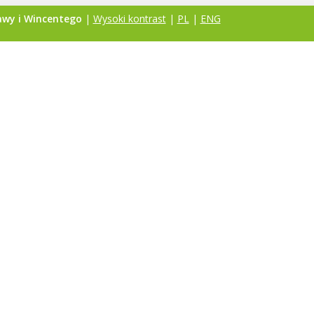
awy i Wincentego
|
Wysoki kontrast
|
PL
|
ENG