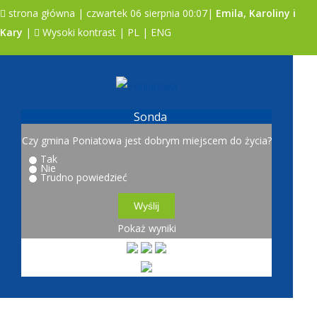
strona główna
| czwartek 06 sierpnia 00:07|
Emila, Karoliny i
Kary
|
Wysoki kontrast
|
PL
|
ENG
A
A
A
Sonda
Czy gmina Poniatowa jest dobrym miejscem do życia?
Tak
Nie
Trudno powiedzieć
Pokaż wyniki