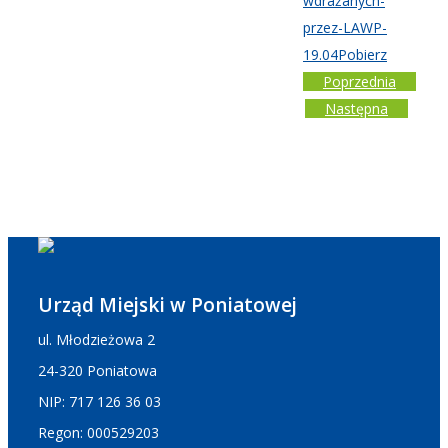
wdrażanych-
przez-LAWP-
19.04
Pobierz
Poprzednia
Następna
Urząd Miejski w Poniatowej
ul. Młodzieżowa 2
24-320 Poniatowa
NIP: 717 126 36 03
Regon: 000529203