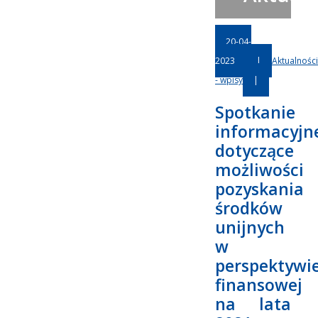
20-04-
2023
|
Aktualności
- wpisy
|
Spotkanie
informacyjn
dotyczące
możliwości
pozyskania
środków
unijnych
w
perspektywi
finansowej
na lata