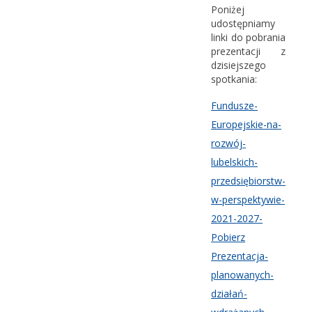
Poniżej
udostępniamy
linki do pobrania
prezentacji z
dzisiejszego
spotkania:
Fundusze-
Europejskie-na-
rozwój-
lubelskich-
przedsiębiorstw-
w-perspektywie-
2021-2027-
Pobierz
Prezentacja-
planowanych-
działań-