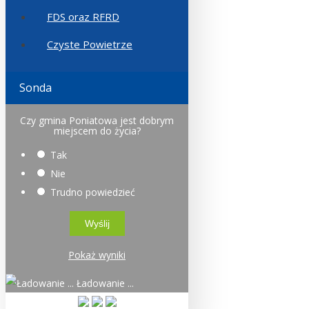
FDS oraz RFRD
Czyste Powietrze
Sonda
Czy gmina Poniatowa jest dobrym
miejscem do życia?
Tak
Nie
Trudno powiedzieć
Pokaż wyniki
Ładowanie ...