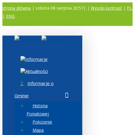
strona główna
| sobota 08 sierpnia 20:57|
|
Wysoki kontrast
|
PL
|
ENG
A
A
A
Informacje
Aktualności
Informacje o
Gminie
Historia
Poniatowej
Położenie
Mapa