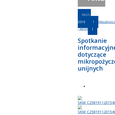
20-11-
2019
|
Aktualności
- wpisy
|
Spotkanie
informacyjn
dotyczące
mikropożycz
unijnych