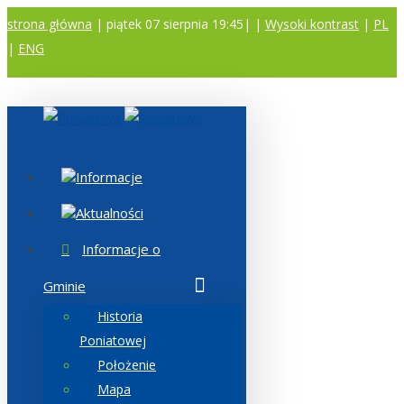
strona główna
| piątek 07 sierpnia 19:45|
|
Wysoki kontrast
|
PL
|
ENG
A
A
A
Informacje
Aktualności
Informacje o
Gminie
Historia
Poniatowej
Położenie
Mapa