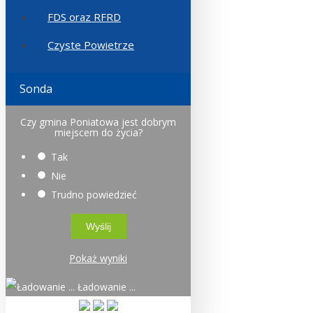
FDS oraz RFRD
Czyste Powietrze
Sonda
Czy gmina Poniatowa jest dobrym
miejscem do życia?
Tak
Nie
Trudno powiedzieć
Pokaż wyniki
Ładowanie ...