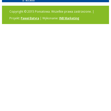
Copyright © 2015 Poniatowa. Wszelkie prawa zastrzeżone. |
Projekt:
Paweł Batyra
| Wykonanie:
INB Marketing