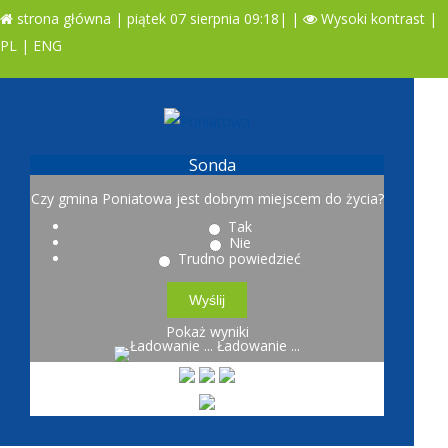
strona główna
| piątek 07 sierpnia 09:18|
|
Wysoki kontrast
|
PL
|
ENG
A
A
A
Sonda
Czy gmina Poniatowa jest dobrym miejscem do życia?
Tak
Nie
Trudno powiedzieć
Pokaż wyniki
Ładowanie ...