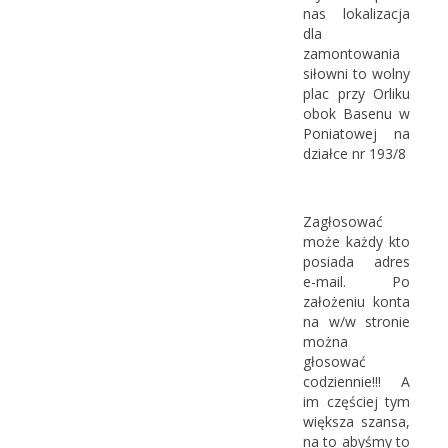
nas lokalizacja
dla
zamontowania
siłowni to wolny
plac przy Orliku
obok Basenu w
Poniatowej na
działce nr 193/8
Zagłosować
może każdy kto
posiada adres
e-mail. Po
założeniu konta
na w/w stronie
można
głosować
codziennie!!! A
im częściej tym
większa szansa,
na to abyśmy to