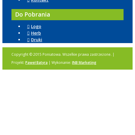
Do Pobrania
Logo
Herb
Druki
Copyright © 2015 Poniatowa. Wszelkie prawa zastrzeżone. |
Projekt:
Paweł Batyra
| Wykonanie:
INB Marketing