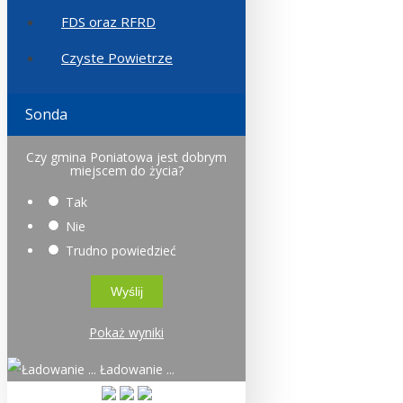
FDS oraz RFRD
Czyste Powietrze
Sonda
Czy gmina Poniatowa jest dobrym
miejscem do życia?
Tak
Nie
Trudno powiedzieć
Pokaż wyniki
Ładowanie ...