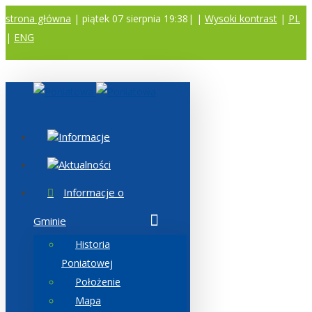
strona główna
| piątek 07 sierpnia 19:38|
|
Wysoki kontrast
|
PL
|
ENG
A
A
A
Informacje
Aktualności
Informacje o
Gminie
Historia
Poniatowej
Położenie
Mapa