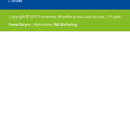
Druki
Copyright © 2015 Poniatowa. Wszelkie prawa zastrzeżone. | Projekt:
Paweł Batyra
| Wykonanie:
INB Marketing