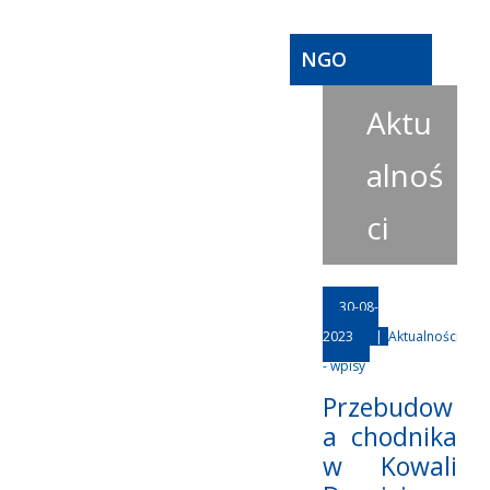
NGO
Aktu
alnoś
ci
30-08-
2023
|
Aktualności
- wpisy
Przebudow
a chodnika
w Kowali