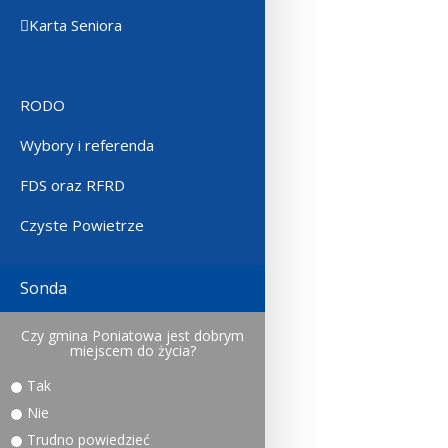
Karta Seniora
RODO
Wybory i referenda
FDS oraz RFRD
Czyste Powietrze
Sonda
Czy gmina Poniatowa jest dobrym
miejscem do życia?
Tak
Nie
Trudno powiedzieć