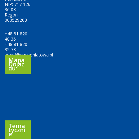
NIP: 717 126
36 03
Regon:
000529203
+48 81 820
48 36
+48 81 820
35 73
urzad@um.poniatowa.pl
Mapa
Dojaz
Du
Tema
Tyczni
E