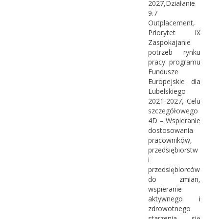
2027,Działanie
9.7
Outplacement,
Priorytet IX
Zaspokajanie
potrzeb rynku
pracy programu
Fundusze
Europejskie dla
Lubelskiego
2021-2027, Celu
szczegółowego
4D – Wspieranie
dostosowania
pracowników,
przedsiębiorstw
i
przedsiębiorców
do zmian,
wspieranie
aktywnego i
zdrowotnego
starzenia się