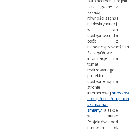
outplacement.Projekt
jest zgodny z
zasadą
równości szans i
niedyskryminacji,
w tym
dostępności dla
osób z
niepełnosprawnościam
Szczegółowe
informacje na
temat
realizowanego
projektu
dostępne są na
stronie
internetowej:
https://w
com.pl/pro…/outplace
szansa-na-
zmiany/
a także
w Biurze
Projektów pod
numerem tel.