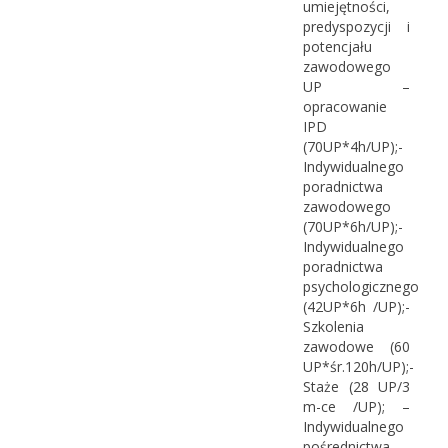
umiejętności,
predyspozycji i
potencjału
zawodowego
UP –
opracowanie
IPD
(70UP*4h/UP);-
Indywidualnego
poradnictwa
zawodowego
(70UP*6h/UP);-
Indywidualnego
poradnictwa
psychologicznego
(42UP*6h /UP);-
Szkolenia
zawodowe (60
UP*śr.120h/UP);-
Staże (28 UP/3
m-ce /UP); –
Indywidualnego
pośrednictwa