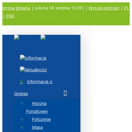
strona główna
| sobota 08 sierpnia 16:29|
|
Wysoki kontrast
|
PL
|
ENG
A
A
A
Informacje
Aktualności
Informacje o
Gminie
Historia
Poniatowej
Położenie
Mapa