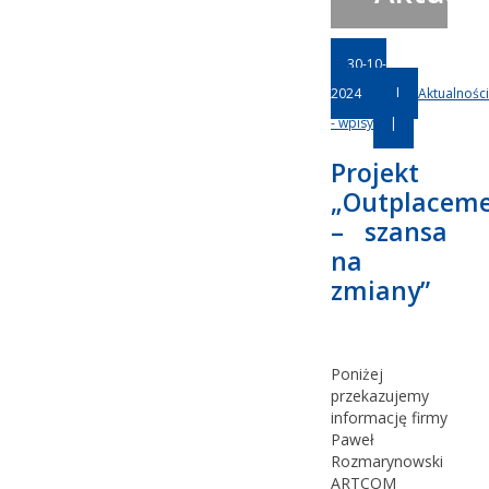
30-10-
2024
|
Aktualności
- wpisy
|
Projekt
„Outplacem
– szansa
na
zmiany”
Poniżej
przekazujemy
informację firmy
Paweł
Rozmarynowski
ARTCOM