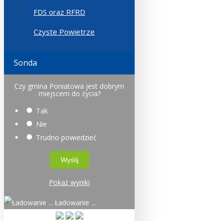
FDS oraz RFRD
Czyste Powietrze
Sonda
Czy gmina Poniatowa jest dobrym
miejscem do życia?
Tak
Nie
Trudno powiedzieć
Pokaż wyniki
Ładowanie ...