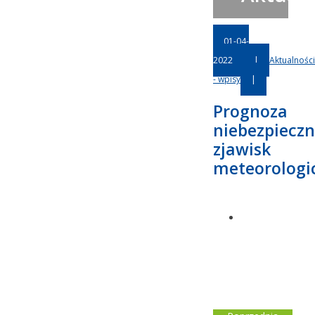
01-04-
2022
|
Aktualności
- wpisy
|
Prognoza
niebezpiecz
zjawisk
meteorologi