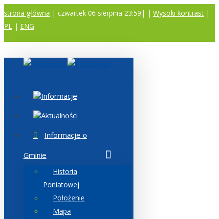
strona główna
| czwartek 06 sierpnia 23:59|
|
Wysoki kontrast
|
PL
|
ENG
A
A
A
Informacje
Aktualności
Informacje o
Gminie
Historia
Poniatowej
Położenie
Mapa