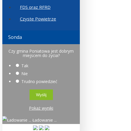
FDS oraz RFRD
Czyste Powietrze
Sonda
Czy gmina Poniatowa jest dobrym
miejscem do życia?
Tak
Nie
Trudno powiedzieć
Pokaż wyniki
Ładowanie ...