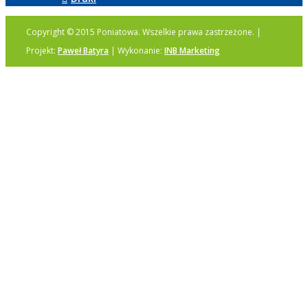
Copyright © 2015 Poniatowa. Wszelkie prawa zastrzeżone. |
Projekt:
Paweł Batyra
| Wykonanie:
INB Marketing