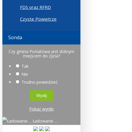
FDS oraz RFRD
Czyste Powietrze
Sonda
Czy gmina Poniatowa jest dobrym
miejscem do życia?
Tak
Nie
Trudno powiedzieć
Pokaż wyniki
Ładowanie ...