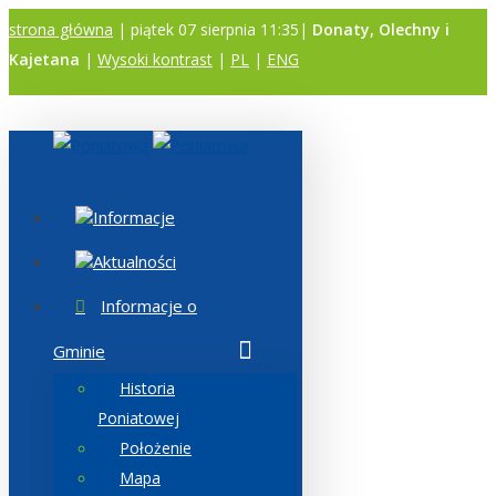
strona główna
| piątek 07 sierpnia 11:35|
Donaty, Olechny i
Kajetana
|
Wysoki kontrast
|
PL
|
ENG
A
A
A
Informacje
Aktualności
Informacje o
Gminie
Historia
Poniatowej
Położenie
Mapa