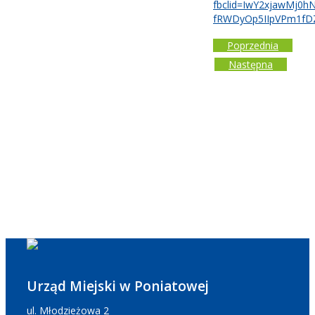
fbclid=IwY2xjawMj
fRWDyOp5IIpVPm1fDZ
Poprzednia
Następna
Urząd Miejski w Poniatowej
ul. Młodzieżowa 2