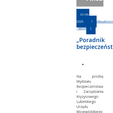
02-09-
2025
|
Aktualności
- wpisy
|
„Poradnik
bezpieczeńs
Na prośbę
Wydziału
Bezpieczeństwa
i Zarządzania
Kryzysowego
Lubelskiego
Urzędu
Wojewódzkiego