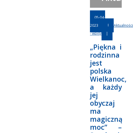
05-04-
2023
|
Aktualności
- wpisy
|
„Piękna i
rodzinna
jest
polska
Wielkanoc,
a każdy
jej
obyczaj
ma
magiczną
moc” –