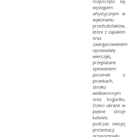
rozpoczęło się
występem
artystycznym w
wykonaniu
przedszkolaków,
które z zapałem
oraz
zaangażowaniem
opowiadały
wierszyki,
przeplatane
śpiewaniem
piosenek o
pisankach,
stroiku
wielkanocnym
oraz koguciku.
Dzieci ubrane w
piękne stroje
ludowe,
podczas swojej
prezentacji
przypomniały