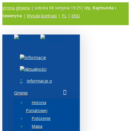
strona główna
| sobota 08 sierpnia 19:25|
Izy, Rajmunda i
Seweryna
|
Wysoki kontrast
|
PL
|
ENG
A
A
A
Informacje
Aktualności
Informacje o
Gminie
Historia
Poniatowej
Położenie
Mapa