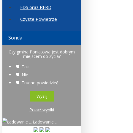
FDS oraz RFRD
Czyste Powietrze
Sonda
Czy gmina Poniatowa jest dobrym
miejscem do życia?
Tak
Nie
Trudno powiedzieć
Pokaż wyniki
Ładowanie ...