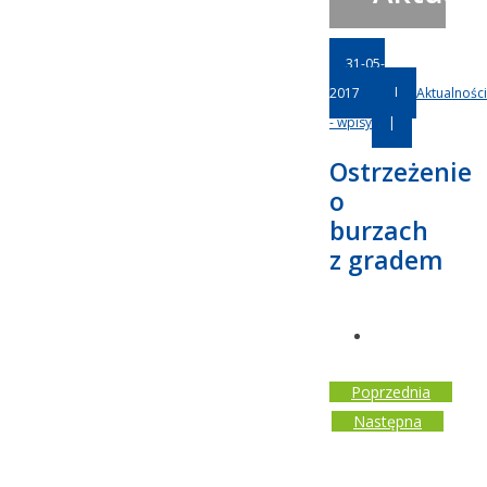
31-05-
2017
|
Aktualności
- wpisy
|
Ostrzeżenie
o
burzach
z gradem
Poprzednia
Następna