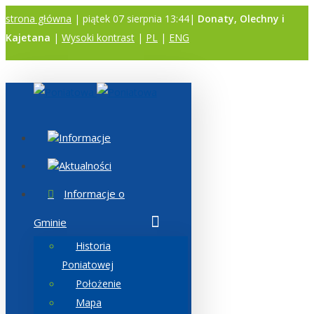
strona główna
| piątek 07 sierpnia 13:44|
Donaty, Olechny i
Kajetana
|
Wysoki kontrast
|
PL
|
ENG
A
A
A
Informacje
Aktualności
Informacje o
Gminie
Historia
Poniatowej
Położenie
Mapa