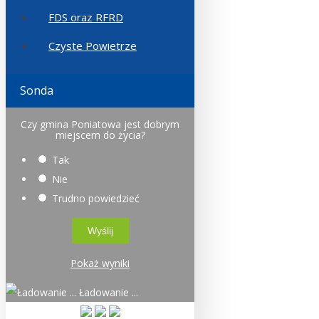
FDS oraz RFRD
Czyste Powietrze
Sonda
Czy gmina Poniatowa jest dobrym
miejscem do życia?
Tak
Nie
Trudno powiedzieć
Pokaż wyniki
Ładowanie ...