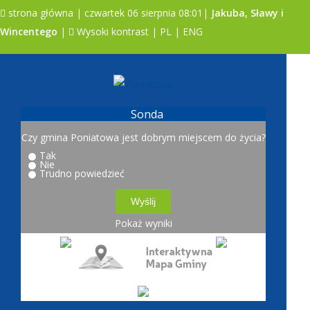
strona główna
| czwartek 06 sierpnia 08:01|
Jakuba, Sławy i
Wincentego
|
Wysoki kontrast
|
PL
|
ENG
A
A
A
Sonda
Czy gmina Poniatowa jest dobrym miejscem do życia?
Tak
Nie
Trudno powiedzieć
Pokaż wyniki