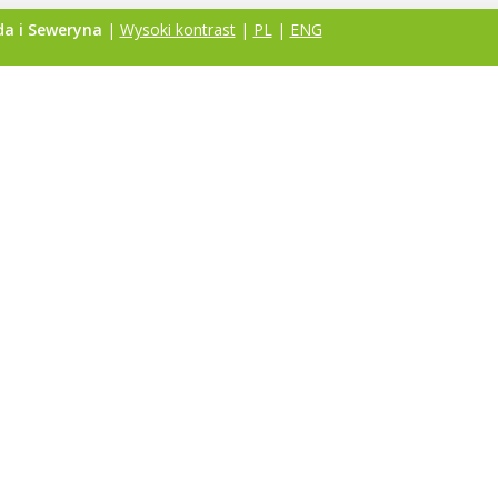
da i Seweryna
|
Wysoki kontrast
|
PL
|
ENG