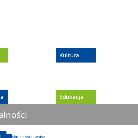
Kultura
ka
Edukacja
alności
1
|
Aktualności - wpisy