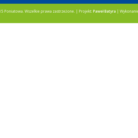
5 Poniatowa. Wszelkie prawa zastrzeżone. | Projekt:
Paweł Batyra
| Wykonani