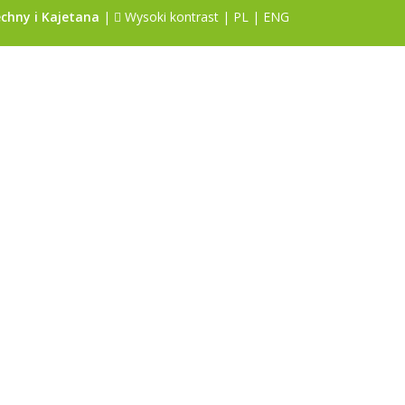
chny i Kajetana
|
Wysoki kontrast
|
PL
|
ENG