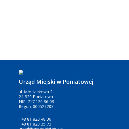
Urząd Miejski w Poniatowej
ul. Młodzieżowa 2
24-320 Poniatowa
NIP: 717 126 36 03
Regon: 000529203
+48 81 820 48 36
+48 81 820 35 73
urzad@um.poniatowa.pl