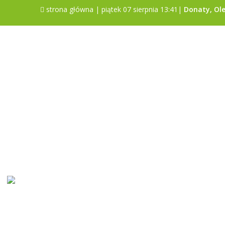
strona główna
| piątek 07 sierpnia 13:41|
Donaty, Ole
Sonda
Czy gmina Poniatowa jest dobrym
miejscem do życia?
Tak
Nie
Trudno powiedzieć
Pokaż wyniki