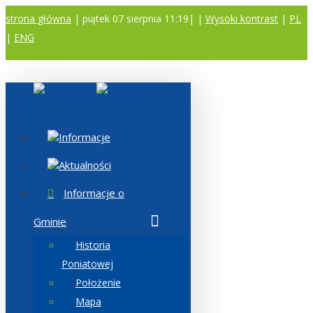
strona główna
| piątek 07 sierpnia 11:19|
|
Wysoki kontrast
|
PL
|
ENG
A
A
A
Informacje
Aktualności
Informacje o
Gminie
Historia
Poniatowej
Położenie
Mapa