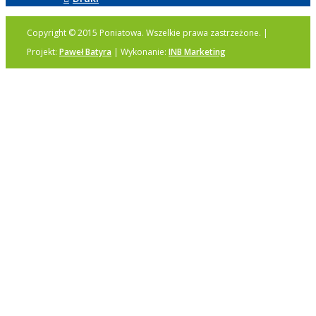
Copyright © 2015 Poniatowa. Wszelkie prawa zastrzeżone. |
Projekt:
Paweł Batyra
| Wykonanie:
INB Marketing