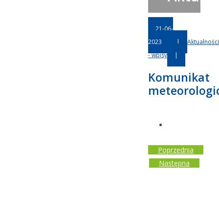
21-06-
2023
|
Aktualności
- wpisy
|
Komunikat
meteorologi
Poprzednia
Następna