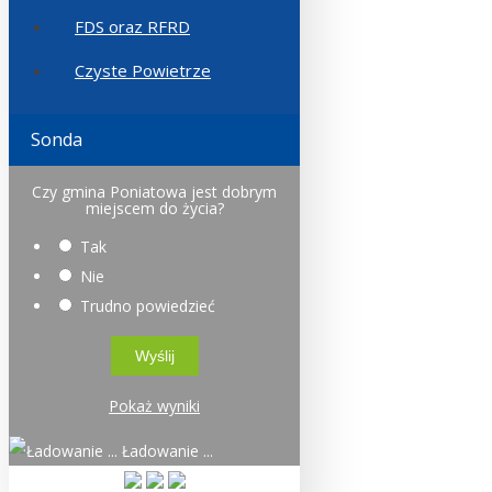
FDS oraz RFRD
Czyste Powietrze
Sonda
Czy gmina Poniatowa jest dobrym
miejscem do życia?
Tak
Nie
Trudno powiedzieć
Pokaż wyniki
Ładowanie ...