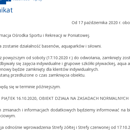
ikat
Od 17 października 2020 r. o
rmacja Ośrodka Sportu i Rekreacji w Poniatowej.
 zostanie działalność basenów, aquaparków i siłowni.
z powyższym od soboty (17.10.2020 r.) do odwołania, zamknięty zosta
bywały się zajęcia indywidualne i grupowe szkółki pływackiej, aqua a
enowy będzie zamknięty dla klientów indywidualnych.
staną przedłużone o czas zamknięcia obiektu.
będą się w terminie późniejszym.
TJ. PIĄTEK 16.10.2020, OBIEKT DZIAŁA NA ZASADACH NORMALNYCH 
h zmianach i informacjach dodatkowych będziemy informować na bie
ściowym.
ja odnośnie wprowadzenia Strefy żółtej i Strefy czerwonej od 17.10.2