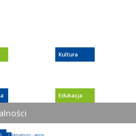
Kultura
ka
Edukacja
alności
0
|
Aktualności - wpisy