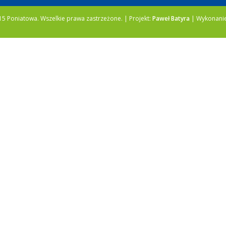
5 Poniatowa. Wszelkie prawa zastrzeżone. | Projekt:
Paweł Batyra
| Wykonani