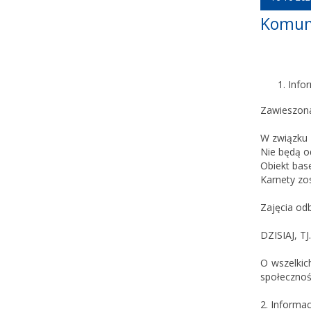
Komun
Info
Zawieszona
W związku 
Nie będą od
Obiekt bas
Karnety zo
Zajęcia od
DZISIAJ, 
O wszelkic
społeczno
2. Informac