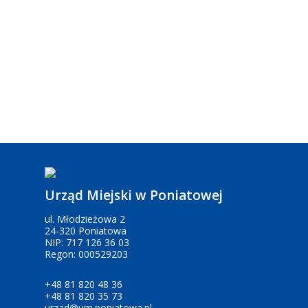
Urząd Miejski w Poniatowej
ul. Młodzieżowa 2
24-320 Poniatowa
NIP: 717 126 36 03
Regon: 000529203
+48 81 820 48 36
+48 81 820 35 73
urzad@um.poniatowa.pl