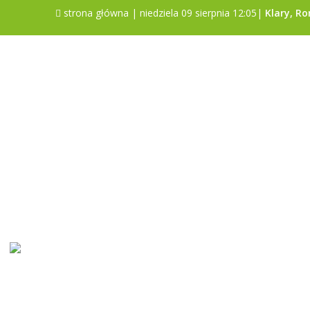
strona główna
| niedziela 09 sierpnia 12:05|
Klary, R
Sonda
Czy gmina Poniatowa jest dobrym
miejscem do życia?
Tak
Nie
Trudno powiedzieć
Pokaż wyniki