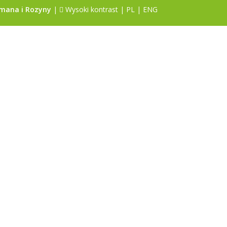
omana i Rozyny
|
Wysoki kontrast
|
PL
|
ENG