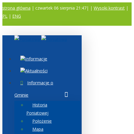
strona główna
| czwartek 06 sierpnia 21:47|
|
Wysoki kontrast
|
PL
|
ENG
A
A
A
Informacje
Aktualności
Informacje o
Gminie
Historia
Poniatowej
Położenie
Mapa