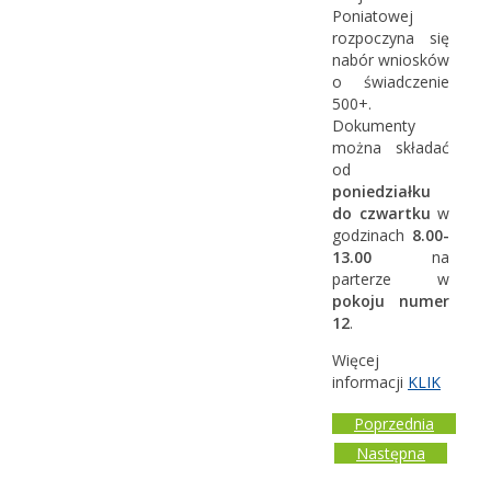
Poniatowej
rozpoczyna się
nabór wniosków
o świadczenie
500+.
Dokumenty
można składać
od
poniedziałku
do czwartku
w
godzinach
8.00-
13.00
na
parterze w
pokoju numer
12
.
Więcej
informacji
KLIK
Poprzednia
Następna