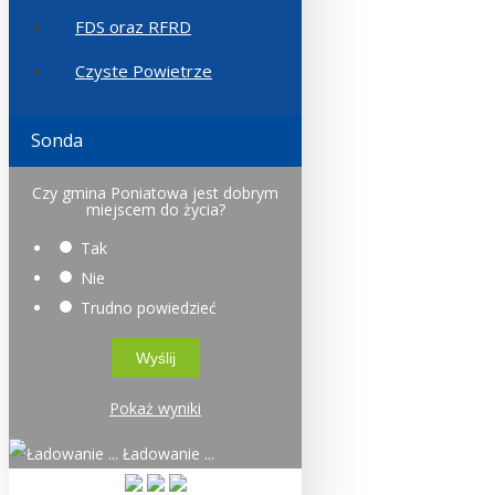
FDS oraz RFRD
Czyste Powietrze
Sonda
Czy gmina Poniatowa jest dobrym
miejscem do życia?
Tak
Nie
Trudno powiedzieć
Pokaż wyniki
Ładowanie ...