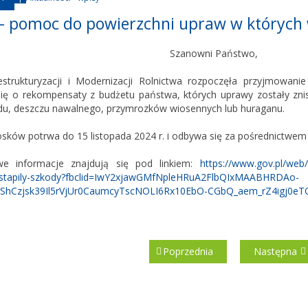
 – pomoc do powierzchni upraw w których 
Szanowni Państwo,
strukturyzacji i Modernizacji Rolnictwa rozpoczęła przyjmowan
się o rekompensaty z budżetu państwa, których uprawy zostały zn
adu, deszczu nawalnego, przymrozków wiosennych lub huraganu.
sków potrwa do 15 listopada 2024 r. i odbywa się za pośrednictwem 
we informacje znajdują się pod linkiem:
https://www.gov.pl/web
ystapily-szkody?fbclid=IwY2xjawGMfNpleHRuA2FlbQIxMAABHRDAo-
hCzjsk39Il5rVjUr0CaumcyTscNOLI6Rx10EbO-CGbQ_aem_rZ4igj0
Poprzednia
Następna