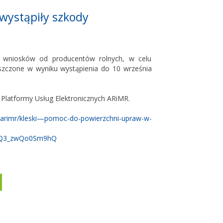
wystąpiły szkody
ie wniosków od producentów rolnych, w celu
iszczone w wyniku wystąpienia do 10 września
Platformy Usług Elektronicznych ARiMR.
/arimr/kleski—pomoc-do-powierzchni-upraw-w-
eTQ3_zwQo0Sm9hQ