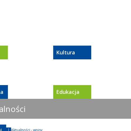
Kultura
ka
Edukacja
alności
4
|
Aktualności - wpisy