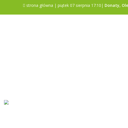
strona główna
| piątek 07 sierpnia 17:10|
Donaty, Ole
Sonda
Czy gmina Poniatowa jest dobrym
miejscem do życia?
Tak
Nie
Trudno powiedzieć
Pokaż wyniki