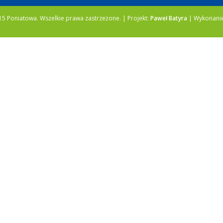
5 Poniatowa. Wszelkie prawa zastrzeżone. | Projekt:
Paweł Batyra
| Wykonani