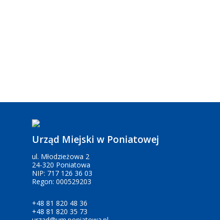
Urząd Miejski w Poniatowej
ul. Młodzieżowa 2
24-320 Poniatowa
NIP: 717 126 36 03
Regon: 000529203
+48 81 820 48 36
+48 81 820 35 73
urzad@um.poniatowa.pl