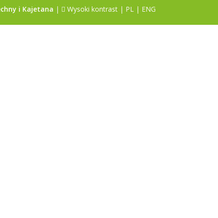
chny i Kajetana
|
Wysoki kontrast
|
PL
|
ENG