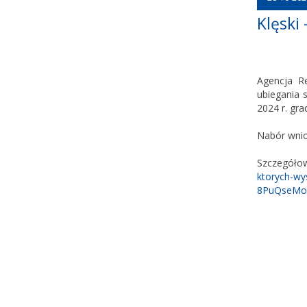
Klęski
Agencja Re
ubiegania 
2024 r. gr
Nabór wnio
Szczegóło
ktorych-w
8PuQseMoS