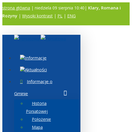
strona główna
| niedziela 09 sierpnia 10:40|
Klary, Romana i
Rozyny
|
Wysoki kontrast
|
PL
|
ENG
A
A
A
Informacje
Aktualności
Informacje o
Gminie
Historia
Poniatowej
Położenie
Mapa