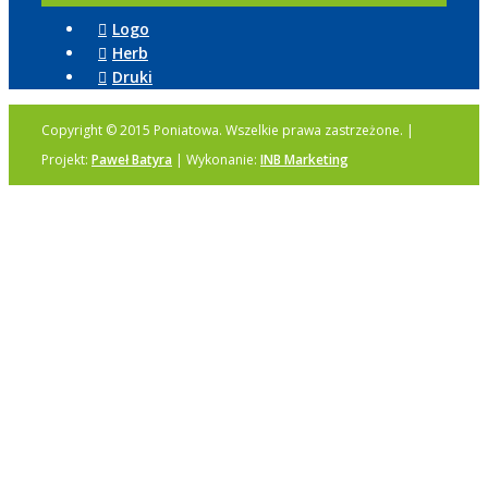
Logo
Herb
Druki
Copyright © 2015 Poniatowa. Wszelkie prawa zastrzeżone. |
Projekt:
Paweł Batyra
| Wykonanie:
INB Marketing