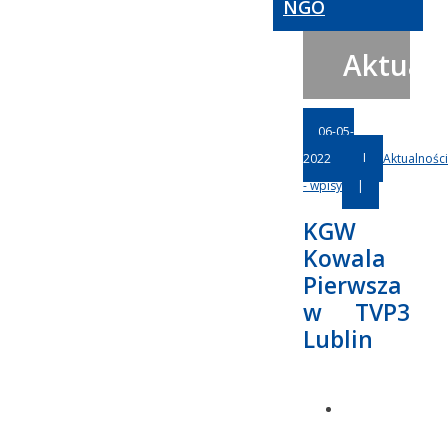
NGO
Aktualn
06-05-
2022
|
Aktualności
- wpisy
|
KGW
Kowala
Pierwsza
w TVP3
Lublin