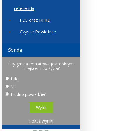
referenda
FDS oraz RFRD
Czyste Powietrze
Sonda
Czy gmina Poniatowa jest dobrym
miejscem do życia?
Tak
Nie
Trudno powiedzieć
Pokaż wyniki