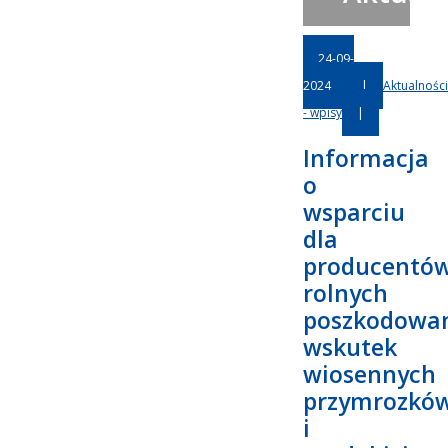
24-09-
2024
|
Aktualności
- wpisy
|
Informacja
o
wsparciu
dla
producentó
rolnych
poszkodowa
wskutek
wiosennych
przymrozkó
i