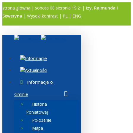
strona główna
| sobota 08 sierpnia 19:21|
Izy, Rajmunda i
Seweryna
|
Wysoki kontrast
|
PL
|
ENG
A
A
A
Informacje
Aktualności
Informacje o
Gminie
Historia
Poniatowej
Położenie
Mapa