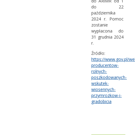
do ARiMR od 1
do 22
października
2024 r. Pomoc
zostanie
wypłacona do
31 grudnia 2024
r.
Źródło:
https://www.gov.pl/we
producentow-
rolnych-
poszkodowanych-
wskutek-
wiosennych-
przymrozkow-i-
gradobicia