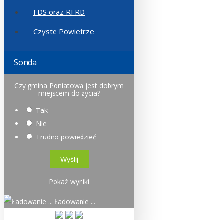
FDS oraz RFRD
Czyste Powietrze
Sonda
Czy gmina Poniatowa jest dobrym
miejscem do życia?
Tak
Nie
Trudno powiedzieć
Pokaż wyniki
Ładowanie ...