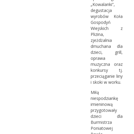
„Kowalanki”,
degustacja
wyrobów Koła
Gospodyń
Wiejskich z
Plizina,
zjeżdżalnia
dmuchana dla
dzieci, grill,
oprawa
muzyczna oraz
konkursy tj.
przeciąganie liny
i skoki w worku.
Miłą
niespodziankę
imieninową
przygotowały
dzieci dla
Burmistrza
Poniatowej