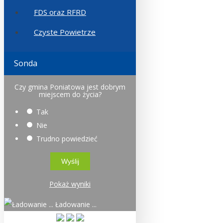
FDS oraz RFRD
Czyste Powietrze
Sonda
Czy gmina Poniatowa jest dobrym
miejscem do życia?
Tak
Nie
Trudno powiedzieć
Pokaż wyniki
Ładowanie ...