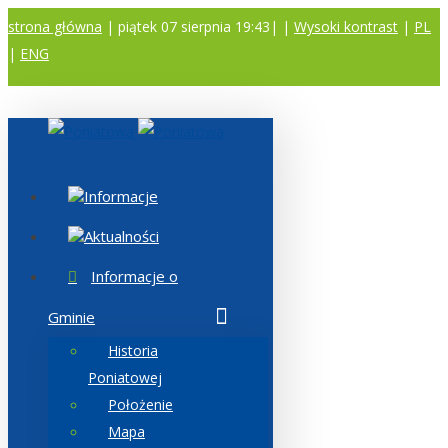
strona główna
| piątek 07 sierpnia 19:43|
|
Wysoki kontrast
|
PL
|
ENG
A
A
A
Informacje
Aktualności
Informacje o
Gminie
Historia
Poniatowej
Położenie
Mapa