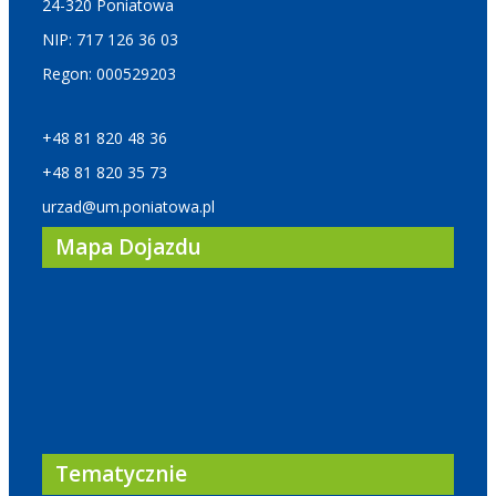
24-320 Poniatowa
NIP: 717 126 36 03
Regon: 000529203
+48 81 820 48 36
+48 81 820 35 73
urzad@um.poniatowa.pl
Mapa Dojazdu
Tematycznie