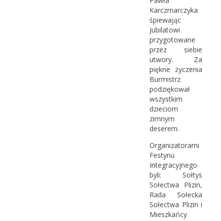
Pawła
Karczmarczyka
śpiewając
Jubilatowi
przygotowane
przez siebie
utwory. Za
piękne życzenia
Burmistrz
podziękował
wszystkim
dzieciom
zimnym
deserem.
Organizatorami
Festynu
Integracyjnego
byli: Sołtys
Sołectwa Plizin,
Rada Sołecka
Sołectwa Plizin i
Mieszkańcy