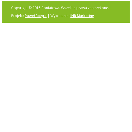
Copyright © 2015 Poniatowa. Wszelkie prawa zastrzeżone. |
Projekt:
Paweł Batyra
| Wykonanie:
INB Marketing