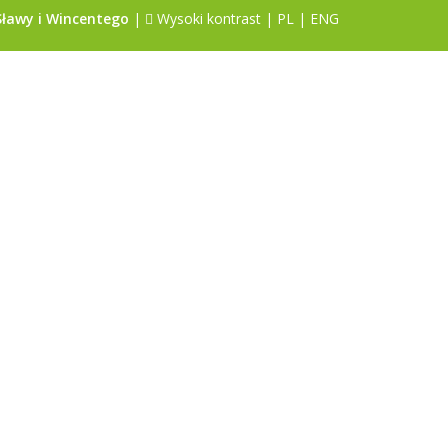
Sławy i Wincentego
|
Wysoki kontrast
|
PL
|
ENG