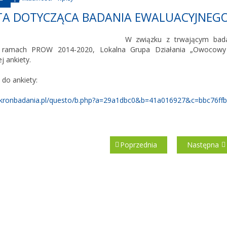
TA DOTYCZĄCA BADANIA EWALUACYJNEG
W związku z trwającym bada
 ramach PROW 2014-2020, Lokalna Grupa Działania „Owocowy 
 ankiety.
 do ankiety:
ikronbadania.pl/questo/b.php?a=29a1dbc0&b=41a016927&c=bbc76ffb
Poprzednia
Następna