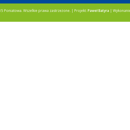
5 Poniatowa. Wszelkie prawa zastrzeżone. | Projekt:
Paweł Batyra
| Wykonani