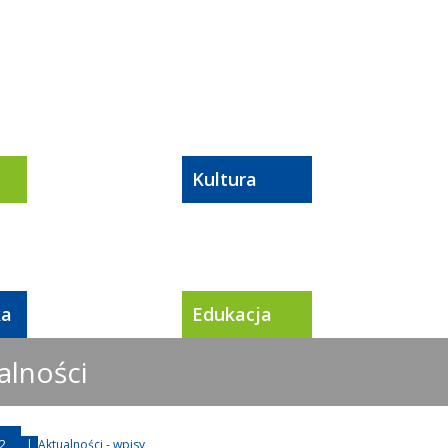
Kultura
ka
Edukacja
alności
2
|
Aktualności - wpisy