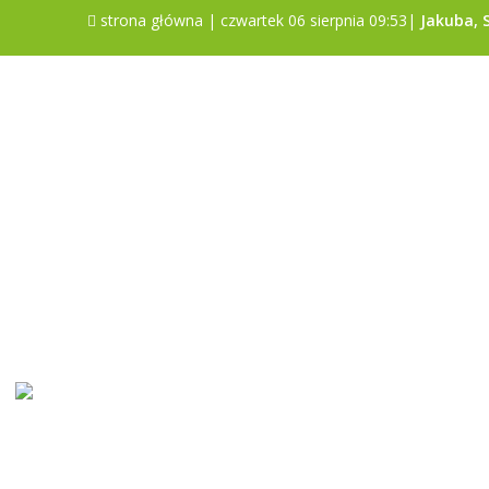
strona główna
| czwartek 06 sierpnia 09:53|
Jakuba, 
Sonda
Czy gmina Poniatowa jest dobrym
miejscem do życia?
Tak
Nie
Trudno powiedzieć
Pokaż wyniki