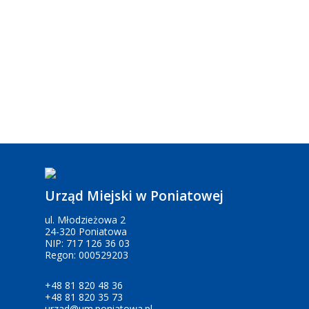
Urząd Miejski w Poniatowej
ul. Młodzieżowa 2
24-320 Poniatowa
NIP: 717 126 36 03
Regon: 000529203
+48 81 820 48 36
+48 81 820 35 73
urzad@um.poniatowa.pl