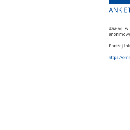
ANKIE
działań w
anonimowej
Poniżej link
https://om