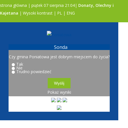
strona główna
| piątek 07 sierpnia 21:04|
Donaty, Olechny i
Kajetana
|
Wysoki kontrast
|
PL
|
ENG
A
A
A
Sonda
Czy gmina Poniatowa jest dobrym miejscem do życia?
Tak
Nie
Trudno powiedzieć
Pokaż wyniki