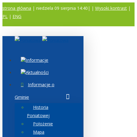
strona główna
| niedziela 09 sierpnia 14:40|
|
Wysoki kontrast
|
PL
|
ENG
A
A
A
Informacje
Aktualności
Informacje o
Gminie
Historia
Poniatowej
Położenie
Mapa