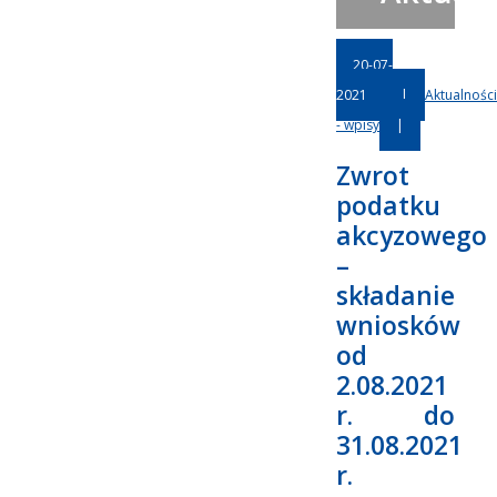
20-07-
2021
|
Aktualności
- wpisy
|
Zwrot
podatku
akcyzowego
–
składanie
wniosków
od
2.08.2021
r. do
31.08.2021
r.