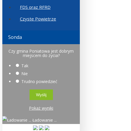
FDS oraz RFRD
Czyste Powietrze
Sonda
Czy gmina Poniatowa jest dobrym
miejscem do życia?
Tak
Nie
Trudno powiedzieć
Pokaż wyniki
Ładowanie ...