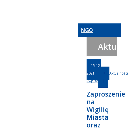
NGO
Aktualn
15-12-
2021
|
Aktualności
- wpisy
|
Zaproszenie
na
Wigilię
Miasta
oraz