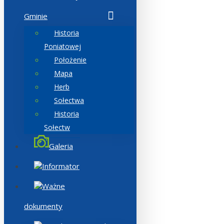
Gminie
Historia
Poniatowej
Położenie
Mapa
Herb
Sołectwa
Historia
Sołectw
Galeria
Informator
Ważne
dokumenty