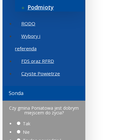
Podmioty
RODO
Wybory i
referenda
FDS oraz RFRD
Czyste Powietrze
Sonda
Czy gmina Poniatowa jest dobrym
miejscem do życia?
Tak
Nie