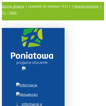
strona główna
| czwartek 06 sierpnia 14:31|
|
Wysoki kontrast
|
PL
|
ENG
A
A
A
Informacje
Aktualności
Informacje o