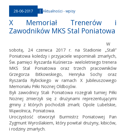
28-06-2017
|
Aktualności - wpisy
X Memoriał Trenerów i
Zawodników MKS Stal Poniatowa
W
sobotę, 24 czerwca 2017 r. na Stadionie „Stali”
Poniatowa koledzy i przyjaciele wspominali zmarłych,
Św. pamięci Ryszarda Kuśnierza- wieloletniego trenera
MKS Stal Poniatowa oraz trzech pracowników
Grzegorza Bitkowskiego, Henryka Sochy oraz
Ryszarda Rybickiego w ramach X Jubileuszowego
Memoriału Piłki Nożnej Oldbojów.
Byli zawodnicy Stali Poniatowa rozegrali turniej Piłki
Nożnej zmierzyli się z drużynami reprezentującymi
gminy z których pochodzili zmarli; Opole Lubelskie,
Wąwolnica, Poniatowa.
Uroczystość otworzył Burmistrz Poniatowej Pan
Zygmunt Wyroślakiem, który powitał drużyny, kibiców,
i rodziny zmarłych.