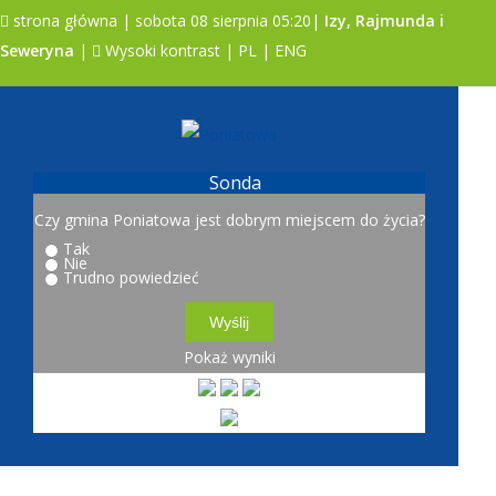
strona główna
| sobota 08 sierpnia 05:20|
Izy, Rajmunda i
Seweryna
|
Wysoki kontrast
|
PL
|
ENG
A
A
A
Sonda
Czy gmina Poniatowa jest dobrym miejscem do życia?
Tak
Nie
Trudno powiedzieć
Pokaż wyniki