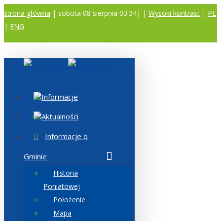
strona główna
| sobota 08 sierpnia 03:34|
|
Wysoki kontrast
|
PL
|
ENG
A
A
A
Informacje
Aktualności
Informacje o
Gminie
Historia
Poniatowej
Położenie
Mapa