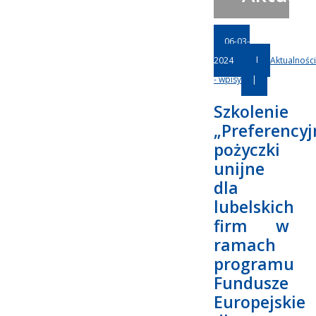
06-03-
2024
|
Aktualności
- wpisy
|
Szkolenie
„Preferencyj
pożyczki
unijne
dla
lubelskich
firm w
ramach
programu
Fundusze
Europejskie