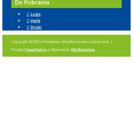
Do Pobrania
Logo
Herb
Druki
Copyright © 2015 Poniatowa. Wszelkie prawa zastrzeżone. |
Projekt:
Paweł Batyra
| Wykonanie:
INB Marketing