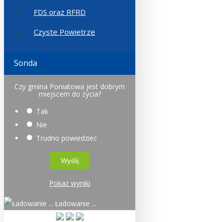
FDS oraz RFRD
Czyste Powietrze
Sonda
Czy gmina Poniatowa jest dobrym
miejscem do życia?
Tak
Nie
Trudno powiedzieć
Pokaż wyniki
Ładowanie ...