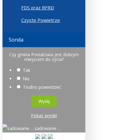
FDS oraz RFRD
Czyste Powietrze
Sonda
Czy gmina Poniatowa jest dobrym
miejscem do życia?
Tak
Nie
Trudno powiedzieć
Pokaż wyniki
Ładowanie ...