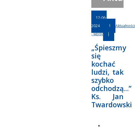
12-06-
2024
|
Aktualności
- wpisy
|
„Śpieszmy
się
kochać
ludzi, tak
szybko
odchodzą…”
Ks. Jan
Twardowski