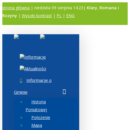
strona główna
| niedziela 09 sierpnia 14:23|
Klary, Romana i
Rozyny
|
Wysoki kontrast
|
PL
|
ENG
A
A
A
Informacje
Aktualności
Informacje o
Gminie
Historia
Poniatowej
Położenie
Mapa