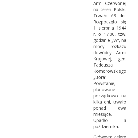
Armii Czerwonej
na teren Polski.
Trwało 63 dni.
Rozpoczęło się
1 sierpnia 1944
r. o 17.00, tzw.
godzinie „W”, na
mocy rozkazu
dowódcy Armii
Krajowej, gen.
Tadeusza
Komorowskiego
„Bora”.
Powstanie,
planowane
początkowo na
kilka dni, trwało
ponad dwa
miesiące.
Upadło 3
października.
Głównym celem