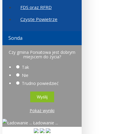
FDS oraz RFRD
Czyste Powietrze
Sonda
Czy gmina Poniatowa jest dobrym
miejscem do życia?
Tak
Nie
Trudno powiedzieć
Pokaż wyniki
Ładowanie ...