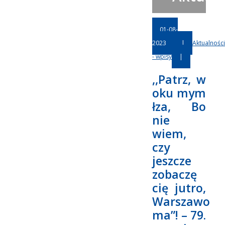
01-08-
2023
|
Aktualności
- wpisy
|
,,Patrz, w
oku mym
łza, Bo
nie
wiem,
czy
jeszcze
zobaczę
cię jutro,
Warszawo
ma”! – 79.