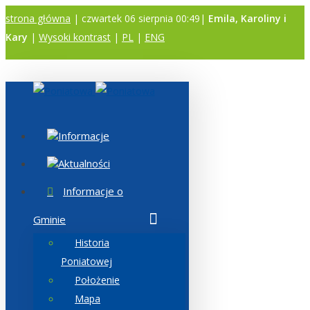
strona główna
| czwartek 06 sierpnia 00:49|
Emila, Karoliny i
Kary
|
Wysoki kontrast
|
PL
|
ENG
A
A
A
Informacje
Aktualności
Informacje o
Gminie
Historia
Poniatowej
Położenie
Mapa